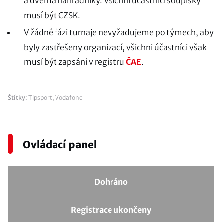
a dvěma náhradníky. Všichni účastníci soupisky
musí být CZSK.
V žádné fázi turnaje nevyžadujeme po týmech, aby
byly zastřešeny organizací, všichni účastníci však
musí být zapsáni v registru
ČAE
.
Štítky:
Tipsport
,
Vodafone
Ovládací panel
Dohráno
Registrace ukončeny