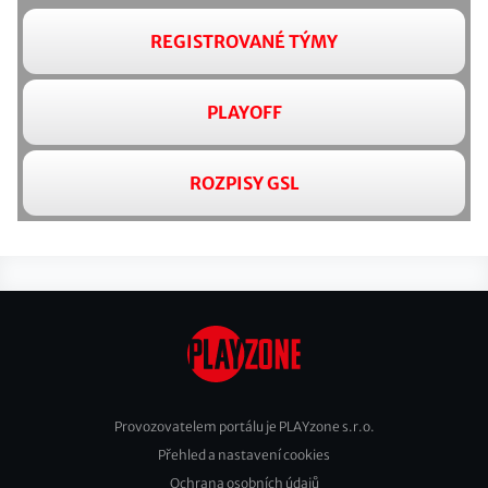
REGISTROVANÉ TÝMY
PLAYOFF
ROZPISY GSL
Provozovatelem portálu je PLAYzone s.r.o.
Přehled a nastavení cookies
Footer
Ochrana osobních údajů