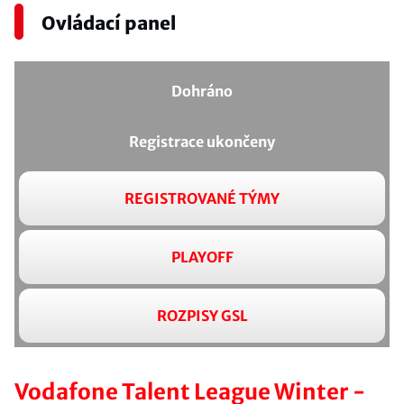
Ovládací panel
Dohráno
Registrace ukončeny
REGISTROVANÉ TÝMY
PLAYOFF
ROZPISY GSL
Vodafone Talent League Winter -