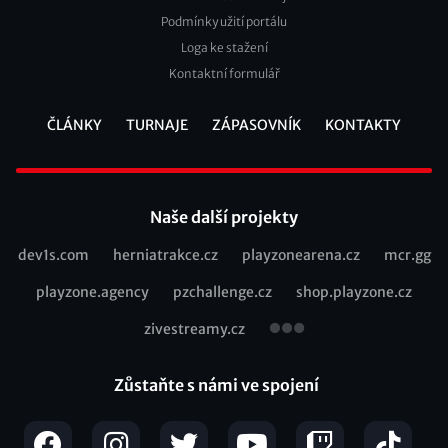
2
Podmínky užití portálu
Loga ke stažení
Kontaktní formulář
ČLÁNKY
TURNAJE
ZÁPASOVNÍK
KONTAKTY
Footer
Naše další projekty
dev1s.com
herniatrakce.cz
playzonearena.cz
mcr.gg
Recommended
playzone.agency
pzchallenge.cz
shop.playzone.cz
links
zivestreamy.cz
Zůstaňte s námi ve spojení