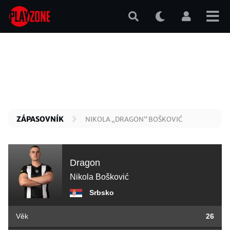
Přejít
k
hlavnímu
obsahu
ZÁPASOVNÍK
NIKOLA „DRAGON“ BOŠKOVIĆ
Dragon
Nikola Bošković
Srbsko
Věk
26