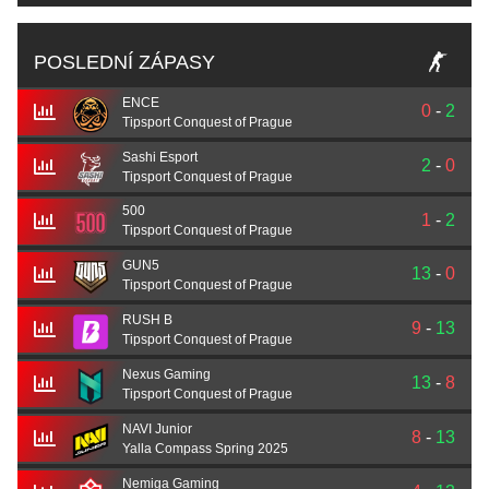
POSLEDNÍ ZÁPASY
ENCE
0
-
2
Tipsport Conquest of Prague
Sashi Esport
2
-
0
Tipsport Conquest of Prague
500
1
-
2
Tipsport Conquest of Prague
GUN5
13
-
0
Tipsport Conquest of Prague
RUSH B
9
-
13
Tipsport Conquest of Prague
Nexus Gaming
13
-
8
Tipsport Conquest of Prague
NAVI Junior
8
-
13
Yalla Compass Spring 2025
Nemiga Gaming