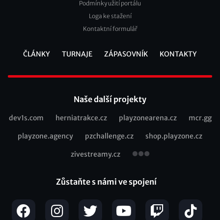
Podmínky užití portálu
Loga ke stažení
Kontaktní formulář
ČLÁNKY
TURNAJE
ZÁPASOVNÍK
KONTAKTY
Footer
Naše další projekty
dev1s.com
herniatrakce.cz
playzonearena.cz
mcr.gg
Recommended
playzone.agency
pzchallenge.cz
shop.playzone.cz
links
zivestreamy.cz
Zůstaňte s námi ve spojení