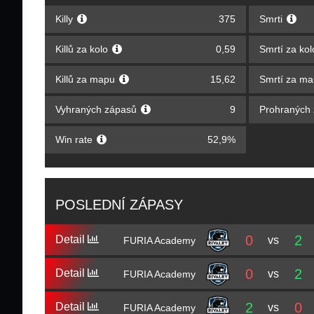
Killy
375
Smrti
Killů za kolo
0,59
Smrtí za ko
Killů za mapu
15,62
Smrtí za m
Vyhraných zápasů
9
Prohraných
Win rate
52,9%
POSLEDNÍ ZÁPASY
0
2
Detail
vs
FURIA Academy
0
2
Detail
vs
FURIA Academy
2
0
Detail
vs
FURIA Academy