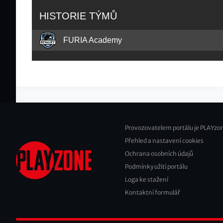
HISTORIE TÝMŮ
FURIA Academy
Provozovatelem portálu je PLAYzon
Přehled a nastavení cookies
Footer
Ochrana osobních údajů
2
Podmínky užití portálu
Loga ke stažení
Kontaktní formulář