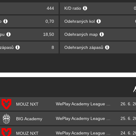
444
K/D ratio
0
lo
0,70
Odehraných kol
apu
18,50
Odehraných map
 zápasů
8
Odehraných zápasů
WePlay Academy League Season 4
26. 6. 
MOUZ NXT
WePlay Academy League Season 4
25. 6. 
BIG Academy
WePlay Academy League Season 4
24. 6. 
MOUZ NXT