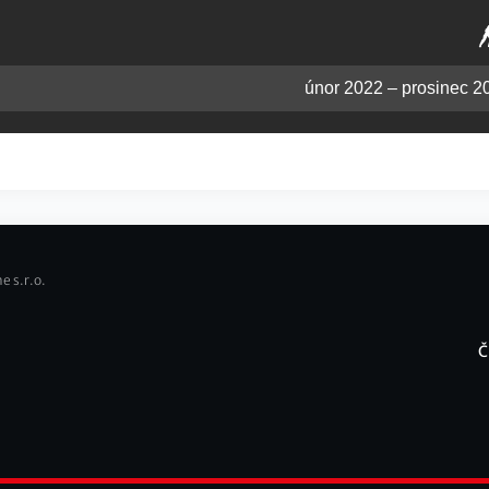
únor 2022 – prosinec 2
e s.r.o.
Č
F