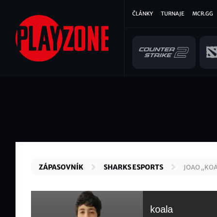
Přejít
Hlavní
ČLÁNKY
TURNAJE
MCR.GG
k
hlavnímu
navigace
obsahu
ZÁPASOVNÍK
SHARKS ESPORTS
JOAO „KO
koala