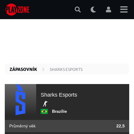
Přejít
k
hlavnímu
obsahu
ZÁPASOVNÍK
SHARKS ESPORTS
Sharks Esports
Brazílie
Průměrný věk
22,5