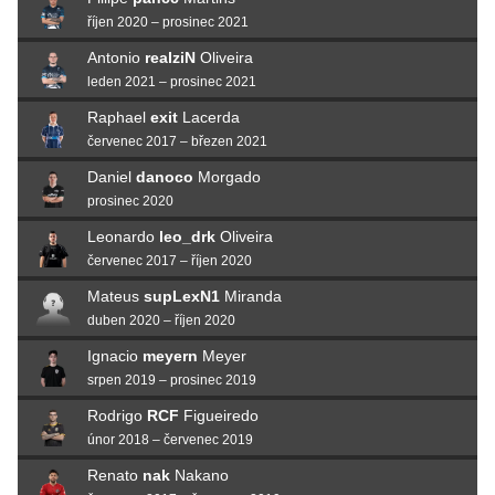
říjen 2020 – prosinec 2021
Antonio
realziN
Oliveira
leden 2021 – prosinec 2021
Raphael
exit
Lacerda
červenec 2017 – březen 2021
Daniel
danoco
Morgado
prosinec 2020
Leonardo
leo_drk
Oliveira
červenec 2017 – říjen 2020
Mateus
supLexN1
Miranda
duben 2020 – říjen 2020
Ignacio
meyern
Meyer
srpen 2019 – prosinec 2019
Rodrigo
RCF
Figueiredo
únor 2018 – červenec 2019
Renato
nak
Nakano