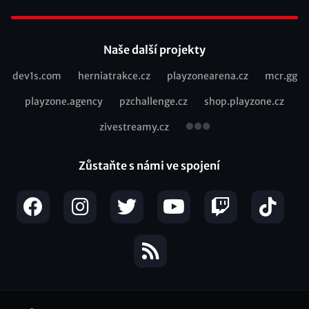
Footer
Naše další projekty
dev1s.com
herniatrakce.cz
playzonearena.cz
mcr.gg
Recommended
playzone.agency
pzchallenge.cz
shop.playzone.cz
links
zivestreamy.cz
Zůstaňte s námi ve spojení