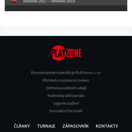
červenec 2017 – červenec 2019
Provozovatelem portálu je PLAYzone s.r.o.
Přehled a nastavení cookies
Footer
Ochrana osobních údajů
2
Podmínky užití portálu
Loga ke stažení
Kontaktní formulář
ČLÁNKY
TURNAJE
ZÁPASOVNÍK
KONTAKTY