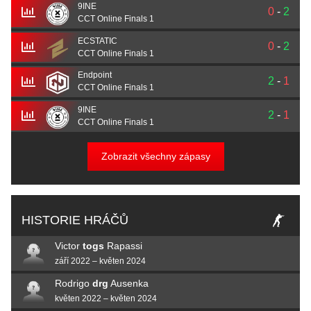
9INE
0
-
2
CCT Online Finals 1
ECSTATIC
0
-
2
CCT Online Finals 1
Endpoint
2
-
1
CCT Online Finals 1
9INE
2
-
1
CCT Online Finals 1
Zobrazit všechny zápasy
HISTORIE HRÁČŮ
Victor
togs
Rapassi
září 2022 – květen 2024
Rodrigo
drg
Ausenka
květen 2022 – květen 2024