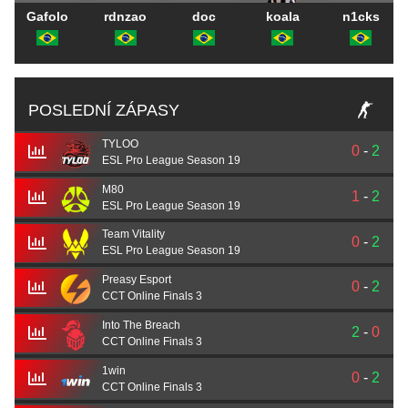
Gafolo
rdnzao
doc
koala
n1cks
POSLEDNÍ ZÁPASY
TYLOO
0
-
2
ESL Pro League Season 19
M80
1
-
2
ESL Pro League Season 19
Team Vitality
0
-
2
ESL Pro League Season 19
Preasy Esport
0
-
2
CCT Online Finals 3
Into The Breach
2
-
0
CCT Online Finals 3
1win
0
-
2
CCT Online Finals 3