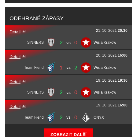
Cosmin
ragga
Teodorescu
Kornél
kory
Szedlár
Matěj
twist
Petráš
Nemanja
sarenii
Šarenac
Dmitriy
jR
Chervak
ODEHRANÉ ZÁPASY
Bogdan
chanky
Serban
Fodor
fleav
Levente
Martin
Pechyn
Pechoušek
Filip
aVN
Belojica
21. 10. 2021
20:30
Detail
Valentin
SEMINTE
Bodea
Áron
Aaron
Homoki
Lukáš
sAvana1
Lintner
2
0
vs
SINNERS
Wisla Krakow
Gabriel Cosmin
zewts
Letcanu
Patrik
bodito
Boda
20. 10. 2021
16:00
Detail
Eduard
Ed1m
Nelÿ Ichim
1
2
vs
Team Fiend
Wisla Krakow
19. 10. 2021
19:30
Detail
2
0
vs
SINNERS
Wisla Krakow
19. 10. 2021
16:00
Detail
2
0
vs
Team Fiend
ONYX
ZOBRAZIT DALŠÍ