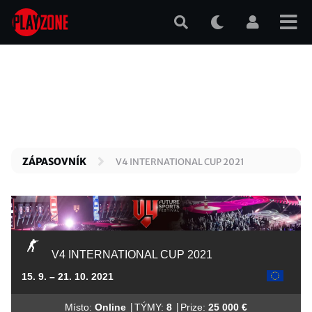
Přejít
k
hlavnímu
obsahu
ZÁPASOVNÍK
V4 INTERNATIONAL CUP 2021
V4 INTERNATIONAL CUP 2021
15. 9. – 21. 10. 2021
|
|
Místo:
Online
TÝMY:
8
Prize:
25 000 €