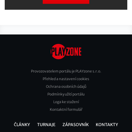
Provozovatelem portálu je PLAYzone s.r.o.
Přehled a nastavení cookies
Footer
Ochrana osobních údajů
2
Podmínky užití portálu
Loga ke stažení
Kontaktní formulář
ČLÁNKY
TURNAJE
ZÁPASOVNÍK
KONTAKTY