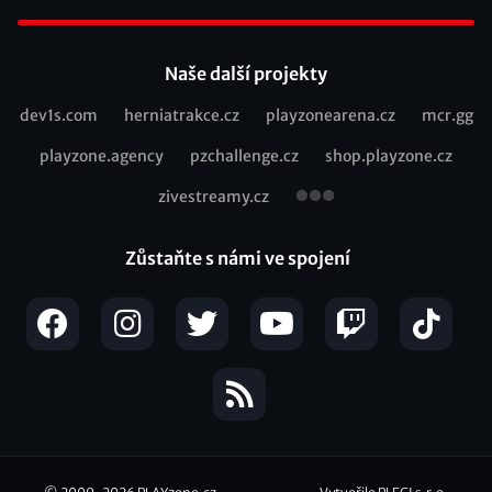
Footer
Naše další projekty
dev1s.com
herniatrakce.cz
playzonearena.cz
mcr.gg
Recommended
playzone.agency
pzchallenge.cz
shop.playzone.cz
links
zivestreamy.cz
Zůstaňte s námi ve spojení