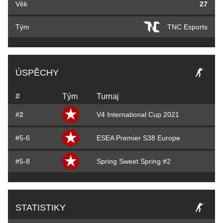
Věk
27
Tým
TNC Esports
ÚSPĚCHY
#
Tým
Turnaj
#2
V4 International Cup 2021
#5-6
ESEA Premier S38 Europe
#5-8
Spring Sweet Spring #2
STATISTIKY