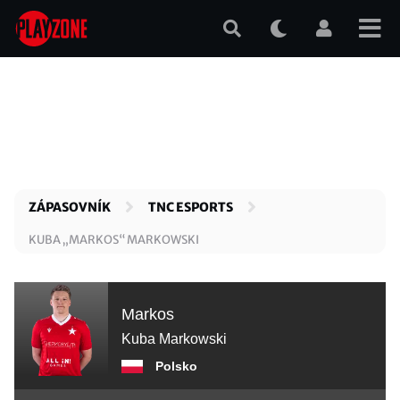
Přejít
k
hlavnímu
obsahu
ZÁPASOVNÍK
TNC ESPORTS
KUBA „MARKOS“ MARKOWSKI
Markos
Kuba Markowski
Polsko