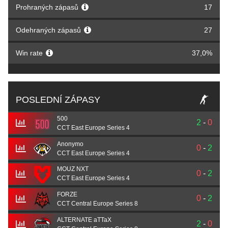
Prohraných zápasů
17
Odehraných zápasů
27
Win rate
37,0%
POSLEDNÍ ZÁPASY
500
2
-
0
CCT East Europe Series 4
Anonymo
0
-
2
CCT East Europe Series 4
MOUZ NXT
0
-
2
CCT East Europe Series 4
FORZE
0
-
2
CCT Central Europe Series 8
ALTERNATE aTTaX
2
-
0