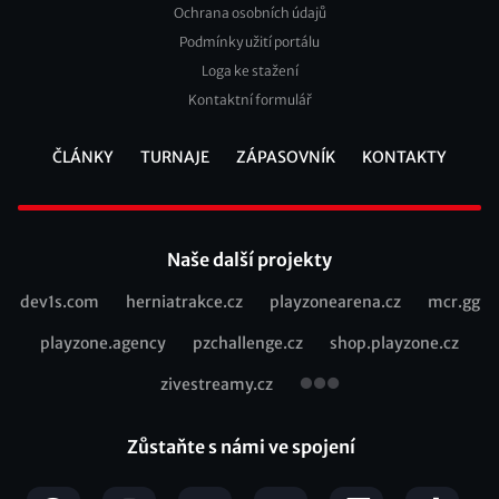
Ochrana osobních údajů
2
Podmínky užití portálu
Loga ke stažení
Kontaktní formulář
ČLÁNKY
TURNAJE
ZÁPASOVNÍK
KONTAKTY
Footer
Naše další projekty
dev1s.com
herniatrakce.cz
playzonearena.cz
mcr.gg
Recommended
playzone.agency
pzchallenge.cz
shop.playzone.cz
links
zivestreamy.cz
Zůstaňte s námi ve spojení