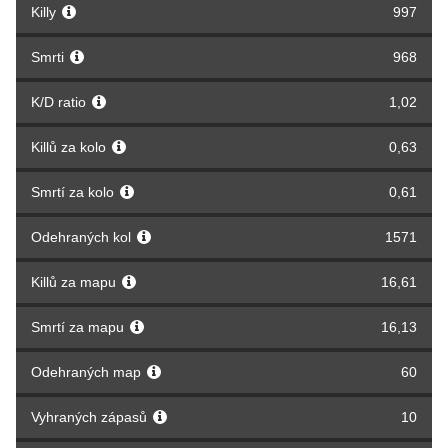
Killy
997
Smrti
968
K/D ratio
1,02
Killů za kolo
0,63
Smrtí za kolo
0,61
Odehraných kol
1571
Killů za mapu
16,61
Smrtí za mapu
16,13
Odehraných map
60
Vyhraných zápasů
10