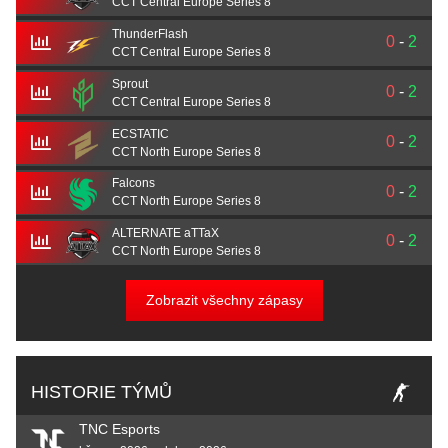
CCT Central Europe Series 8
ThunderFlash
0
-
2
CCT Central Europe Series 8
Sprout
0
-
2
CCT Central Europe Series 8
ECSTATIC
0
-
2
CCT North Europe Series 8
Falcons
0
-
2
CCT North Europe Series 8
ALTERNATE aTTaX
0
-
2
CCT North Europe Series 8
Zobrazit všechny zápasy
HISTORIE TÝMŮ
TNC Esports