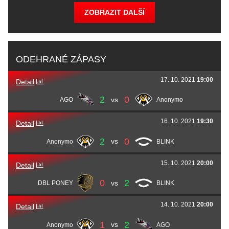
Timo
Spiidi
Richter
Ahmet
paz
Karahoca
Krzysiek
Goofy
Gorski
Bryan
Maka
Canda
Pierre
Ex3rcice
Bulinge
ZOBRAZIT DALŠÍ
Josef
faveN
Baumann
Engin
ngiN
Kor
Kuba
Markos
Markowski
Nicolas
Keoz
Dgus
Marko
kressy
Đorđević
Efekan
S3NSEY
Topaloglu
Tomasz
phr
Wójcik
ODEHRANÉ ZÁPASY
17. 10. 2021
19:00
Fritz
slaxz-
Dietrich
Caner
Soulfly
Kesici
Detail
2
0
vs
AGO
Anonymo
Rasmus
raalz
Steensborg
16. 10. 2021
19:30
Detail
2
0
vs
Anonymo
BLINK
15. 10. 2021
20:00
Detail
0
2
vs
DBL PONEY
BLINK
14. 10. 2021
20:00
Detail
1
2
vs
Anonymo
AGO