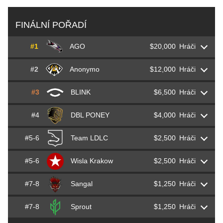
FINÁLNÍ POŘADÍ
#1
AGO
$20,000
Hráči
#2
Anonymo
$12,000
Hráči
Damian
Furlan
Kislowski
#3
BLINK
$6,500
Hráči
Janusz
Snax
Pogorzelski
Maciej
F1KU
Miklas
#4
DBL PONEY
$4,000
Hráči
Sener
SENER1
Mahmuti
Paweł
innocent
Mocek
Michał
snatchie
Rudzki
#5-6
Team LDLC
$2,500
Hráči
Aurélien
afro
Drapier
Genc
gxx-
Kolgeci
Wiktor
mynio
Kruk
Karol
rallen
Rodowicz
#5-6
Wisla Krakow
$2,500
Hráči
Christophe
SIXER
Xia
Thomas
Djoko
Pavoni
Flatron
juanflatroo
Halimi
Kacper
Kylar
Walukiewicz
Eryk
leman
Koceba
#7-8
Sangal
$1,250
Hráči
Grzegorz
SZPERO
Dziamałek
Lambert
Lambert
Prigent
Lucas
Lucky
Chastang
Dionis
sinnopsyy
Budeci
Piotr
blacktear5
Kasiński
#7-8
Sprout
$1,250
Hráči
Engin
MAJ3R
Küpeli
Grzegorz
jedqr
Jędras
Ali
hAdji
Haïnouss
Alexandre
bodyy
Pianaro
Rigon
rigoN
Gashi