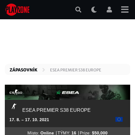
Přejít
k
hlavnímu
obsahu
ZÁPASOVNÍK
ESEA PREMIER S38 EUROPE
ESEA PREMIER S38 EUROPE
17. 8. – 17. 10. 2021
|
|
Místo:
Online
TÝMY:
16
Prize:
$50,000