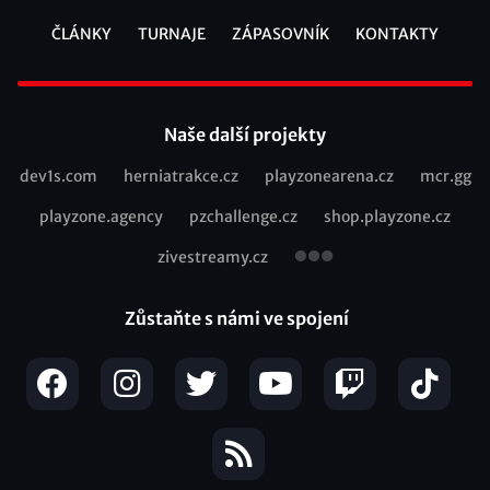
ČLÁNKY
TURNAJE
ZÁPASOVNÍK
KONTAKTY
Footer
Naše další projekty
dev1s.com
herniatrakce.cz
playzonearena.cz
mcr.gg
Recommended
playzone.agency
pzchallenge.cz
shop.playzone.cz
links
zivestreamy.cz
Zůstaňte s námi ve spojení