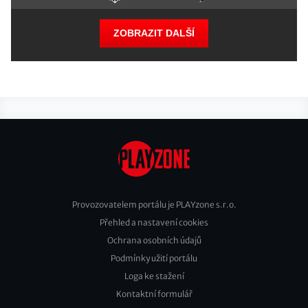
ZOBRAZIT DALŠÍ
Provozovatelem portálu je PLAYzone s.r.o.
Přehled a nastavení cookies
Footer
Ochrana osobních údajů
2
Podmínky užití portálu
Loga ke stažení
Kontaktní formulář