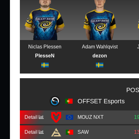
Niclas Plessen
Adam Wahlqvist
PlesseN
dezon
POS
OFFSET Esports
Detail
MOUZ NXT
1
Detail
SAW
1