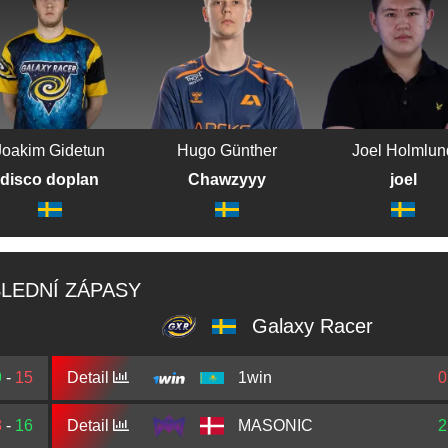
Joakim Gidetun
Hugo Günther
Joel Holmlun
disco doplan
Chawzyyy
joel
LEDNÍ ZÁPASY
Galaxy Racer
9
-
15
Detail
1win
0
3
-
16
Detail
MASONIC
2