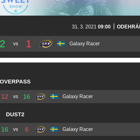
|
31. 3. 2021
09:00
ODEHRÁ
2
1
vs
Galaxy Racer
OVERPASS
12
16
vs
Galaxy Racer
DUST2
16
6
vs
Galaxy Racer