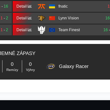
4
-
16
Detail
fnatic
1
1
-
2
Detail
Lynn Vision
16
1
-
2
Detail
Team Finest
16
JEMNÉ ZÁPASY
0
0
Galaxy Racer
Remízy
Výhry