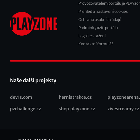
Provozovatelem portálu je PLAYzon
Přehled a nastavení cookies
Footer
Ochrana osobních údajů
2
Podmínky užití portálu
Loga ke stažení
Kontaktní formulář
Naše další projekty
dev1s.com
herniatrakce.cz
playzonearena.
Recommended
pzchallenge.cz
shop.playzone.cz
zivestreamy.cz
links