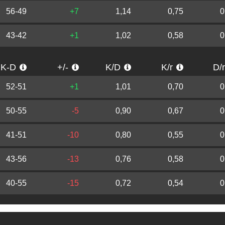
56-49
+7
1,14
0,75
0
43-42
+1
1,02
0,58
0
K-D
+/-
K/D
K/r
D/
52-51
+1
1,01
0,70
0
50-55
-5
0,90
0,67
0
41-51
-10
0,80
0,55
0
43-56
-13
0,76
0,58
0
40-55
-15
0,72
0,54
0