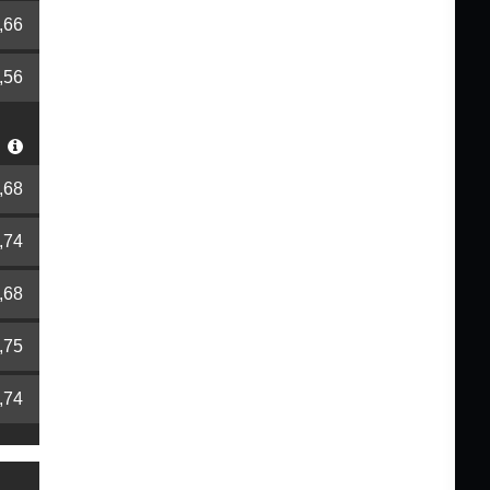
,66
,56
r
,68
,74
,68
,75
,74