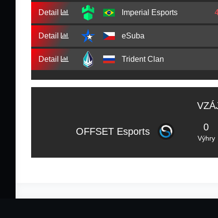
Detail
Imperial Esports
Detail
eSuba
Detail
Trident Clan
VZÁ
0
OFFSET Esports
Výhry