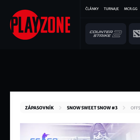
Přejít
Hlavní
ČLÁNKY
TURNAJE
MCR.GG
k
hlavnímu
navigace
obsahu
ZÁPASOVNÍK
SNOW SWEET SNOW #3
OFFS