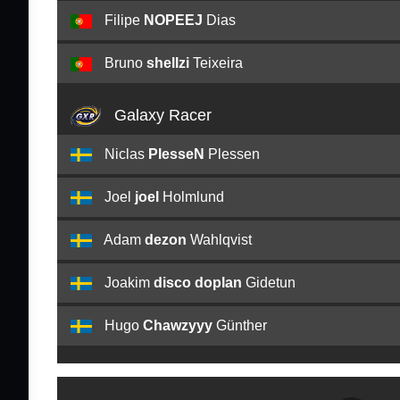
Filipe
NOPEEJ
Dias
Bruno
shellzi
Teixeira
Galaxy Racer
Niclas
PlesseN
Plessen
Joel
joel
Holmlund
Adam
dezon
Wahlqvist
Joakim
disco doplan
Gidetun
Hugo
Chawzyyy
Günther