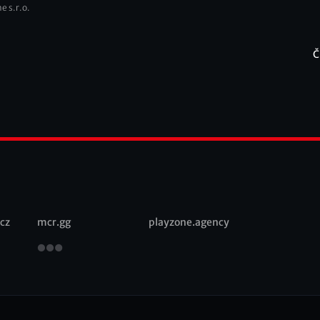
e s.r.o.
Č
F
cz
mcr.gg
playzone.agency