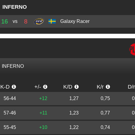
INFERNO
16
8
vs
Galaxy Racer
INFERNO
K-D
+/-
K/D
K/r
D/
56-44
+12
1,27
0,75
0
57-46
+11
1,23
0,77
0
55-45
+10
1,22
0,74
0