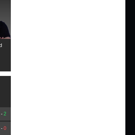
d
-
2
-
0