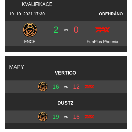
KVALIFIKACE
19. 10. 2021
17:30
ODEHRÁNO
2
0
vs
ENCE
FunPlus Phoenix
MAPY
VERTIGO
16
12
vs
DUST2
19
16
vs