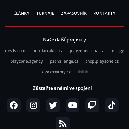
ČLÁNKY
TURNAJE
ZÁPASOVNÍK
KONTAKTY
Footer
Naše další projekty
dev1s.com
herniatrakce.cz
playzonearena.cz
mcr.gg
Recommended
playzone.agency
pzchallenge.cz
shop.playzone.cz
links
zivestreamy.cz
Zůstaňte s námi ve spojení