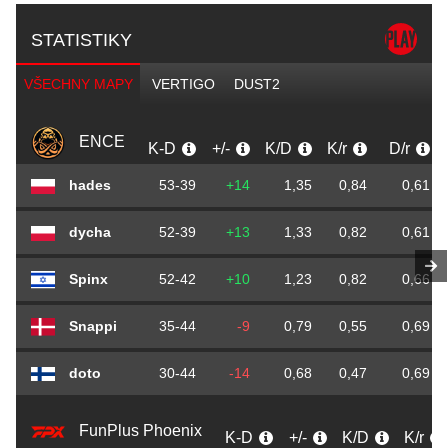
STATISTIKY
VŠECHNY MAPY
VERTIGO
DUST2
ENCE
K-D
+/-
K/D
K/r
D/r
hades
53-39
+14
1,35
0,84
0,61
dycha
52-39
+13
1,33
0,82
0,61
Spinx
52-42
+10
1,23
0,82
0,66
Snappi
35-44
-9
0,79
0,55
0,69
doto
30-44
-14
0,68
0,47
0,69
FunPlus Phoenix
K-D
+/-
K/D
K/r