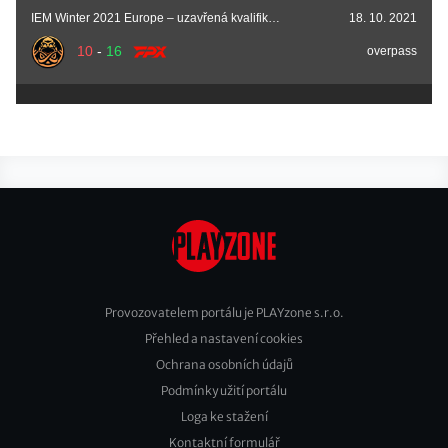
IEM Winter 2021 Europe – uzavřená kvalifikace
18. 10. 2021
10
-
16
overpass
Provozovatelem portálu je PLAYzone s.r.o.
Přehled a nastavení cookies
Footer
Ochrana osobních údajů
2
Podmínky užití portálu
Loga ke stažení
Kontaktní formulář