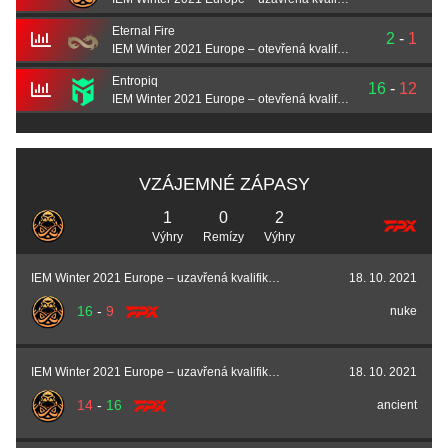
Eternal Fire
2
-
1
IEM Winter 2021 Europe – otevřená kvalifikace #1
Entropiq
16
-
12
IEM Winter 2021 Europe – otevřená kvalifikace #1
VZÁJEMNÉ ZÁPASY
1
0
2
Výhry
Remízy
Výhry
IEM Winter 2021 Europe – uzavřená kvalifikace
18. 10. 2021
16
-
9
nuke
IEM Winter 2021 Europe – uzavřená kvalifikace
18. 10. 2021
14
-
16
ancient