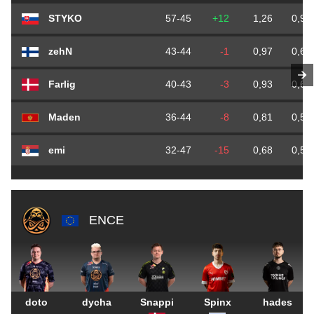
STYKO
57-45
+12
1,26
0,90
zehN
43-44
-1
0,97
0,68
Farlig
40-43
-3
0,93
0,63
Maden
36-44
-8
0,81
0,57
emi
32-47
-15
0,68
0,50
ENCE
doto
dycha
Snappi
Spinx
hades