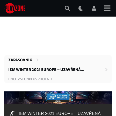
Přejít
k
hlavnímu
obsahu
ZÁPASOVNÍK
IEM WINTER 2021 EUROPE – UZAVŘENÁ
KVALIFIKACE
ENCE VS FUNPLUS PHOENIX
IEM WINTER 2021 EUROPE – UZAVŘENÁ