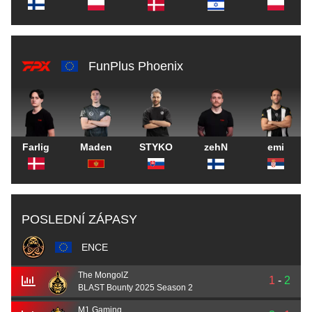
FunPlus Phoenix
Farlig
Maden
STYKO
zehN
emi
POSLEDNÍ ZÁPASY
ENCE
The MongolZ
1
-
2
BLAST Bounty 2025 Season 2
M1 Gaming