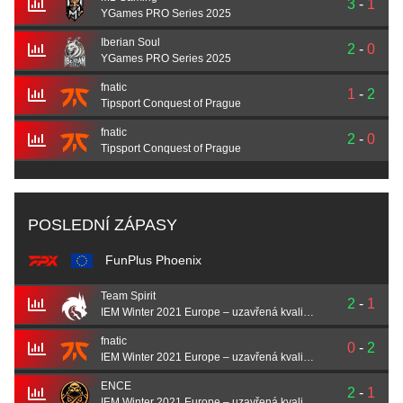
3
-
1
YGames PRO Series 2025
Iberian Soul
2
-
0
YGames PRO Series 2025
fnatic
1
-
2
Tipsport Conquest of Prague
fnatic
2
-
0
Tipsport Conquest of Prague
POSLEDNÍ ZÁPASY
FunPlus Phoenix
Team Spirit
2
-
1
IEM Winter 2021 Europe – uzavřená kvalifikace
fnatic
0
-
2
IEM Winter 2021 Europe – uzavřená kvalifikace
ENCE
2
-
1
IEM Winter 2021 Europe – uzavřená kvalifikace