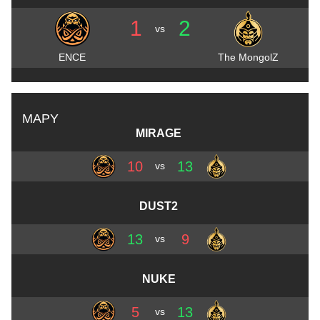
1
2
vs
ENCE
The MongolZ
MAPY
MIRAGE
10
13
vs
DUST2
13
9
vs
NUKE
5
13
vs