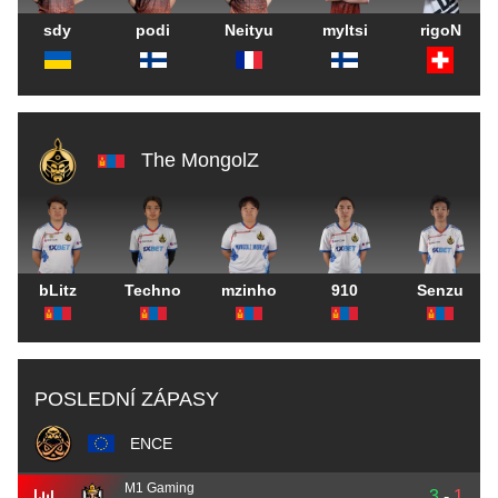
sdy
podi
Neityu
myltsi
rigoN
The MongolZ
bLitz
Techno
mzinho
910
Senzu
POSLEDNÍ ZÁPASY
ENCE
M1 Gaming
3
-
1