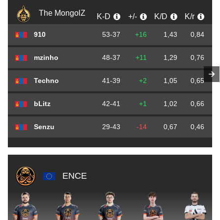
The MongolZ
K-D
+/-
K/D
K/r
D
910
53-37
+16
1,43
0,84
mzinho
48-37
+11
1,29
0,76
Techno
41-39
+2
1,05
0,65
bLitz
42-41
+1
1,02
0,66
Senzu
29-43
-14
0,67
0,46
ENCE