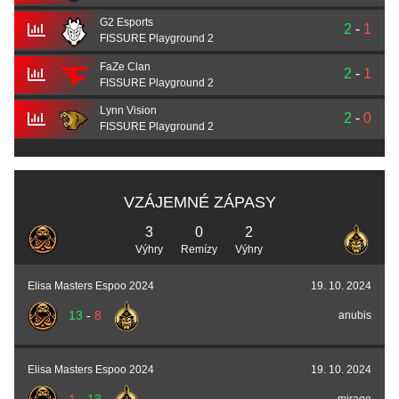
G2 Esports
2
-
1
FISSURE Playground 2
FaZe Clan
2
-
1
FISSURE Playground 2
Lynn Vision
2
-
0
FISSURE Playground 2
VZÁJEMNÉ ZÁPASY
3
0
2
Výhry
Remízy
Výhry
Elisa Masters Espoo 2024
19. 10. 2024
13
-
8
anubis
Elisa Masters Espoo 2024
19. 10. 2024