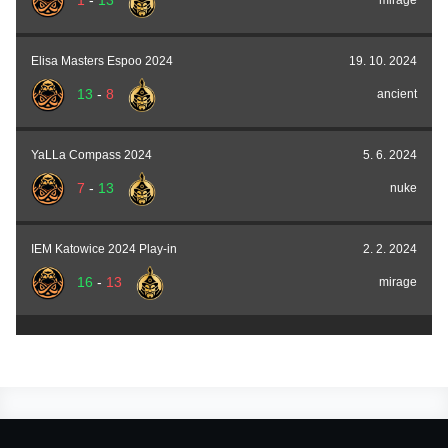
1
-
13
mirage
Elisa Masters Espoo 2024
19. 10. 2024
13
-
8
ancient
YaLLa Compass 2024
5. 6. 2024
7
-
13
nuke
IEM Katowice 2024 Play-in
2. 2. 2024
16
-
13
mirage