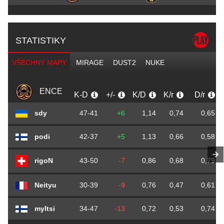
STATISTIKY
VŠECHNY MAPY
MIRAGE
DUST2
NUKE
ENCE
K-D
+/-
K/D
K/r
D/r
sdy
47-41
+6
1,14
0,74
0,65
podi
42-37
+5
1,13
0,66
0,58
rigoN
43-50
-7
0,86
0,68
0,79
Neityu
30-39
-9
0,76
0,47
0,61
myltsi
34-47
-13
0,72
0,53
0,74