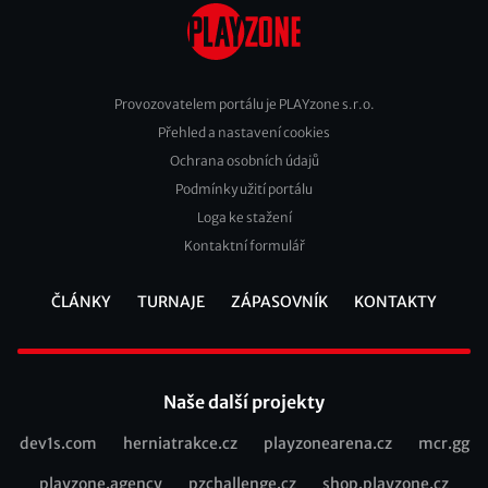
Provozovatelem portálu je PLAYzone s.r.o.
Přehled a nastavení cookies
Footer
Ochrana osobních údajů
2
Podmínky užití portálu
Loga ke stažení
Kontaktní formulář
ČLÁNKY
TURNAJE
ZÁPASOVNÍK
KONTAKTY
Footer
Naše další projekty
dev1s.com
herniatrakce.cz
playzonearena.cz
mcr.gg
Recommended
playzone.agency
pzchallenge.cz
shop.playzone.cz