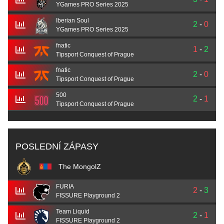
YGames PRO Series 2025
Iberian Soul
2
-
0
YGames PRO Series 2025
fnatic
1
-
2
Tipsport Conquest of Prague
fnatic
2
-
0
Tipsport Conquest of Prague
500
2
-
1
Tipsport Conquest of Prague
POSLEDNÍ ZÁPASY
The MongolZ
FURIA
2
-
3
FISSURE Playground 2
Team Liquid
2
-
1
FISSURE Playground 2