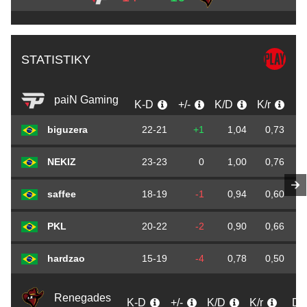
STATISTIKY
paiN Gaming
K-D
+/-
K/D
K/r
D
biguzera
22-21
+1
1,04
0,73
NEKIZ
23-23
0
1,00
0,76
saffee
18-19
-1
0,94
0,60
PKL
20-22
-2
0,90
0,66
hardzao
15-19
-4
0,78
0,50
Renegades
K-D
+/-
K/D
K/r
D/