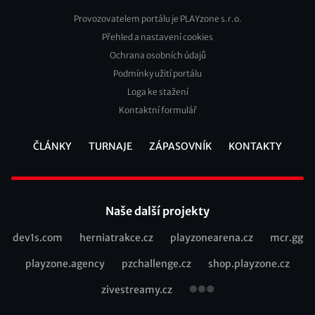
Provozovatelem portálu je PLAYzone s.r.o.
Přehled a nastavení cookies
Footer
Ochrana osobních údajů
2
Podmínky užití portálu
Loga ke stažení
Kontaktní formulář
ČLÁNKY
TURNAJE
ZÁPASOVNÍK
KONTAKTY
Footer
Naše další projekty
dev1s.com
herniatrakce.cz
playzonearena.cz
mcr.gg
Recommended
playzone.agency
pzchallenge.cz
shop.playzone.cz
links
zivestreamy.cz