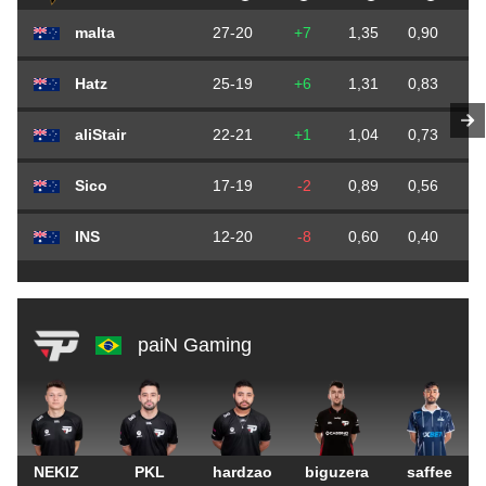
malta
27-20
+7
1,35
0,90
0
Hatz
25-19
+6
1,31
0,83
0
aliStair
22-21
+1
1,04
0,73
0
Sico
17-19
-2
0,89
0,56
0
INS
12-20
-8
0,60
0,40
0
paiN Gaming
NEKIZ
PKL
hardzao
biguzera
saffee