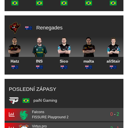
Renegades
Hatz
INS
Sico
malta
aliStair
POSLEDNÍ ZÁPASY
paiN Gaming
Falcons
0
-
2
FISSURE Playground 2
Virtus.pro