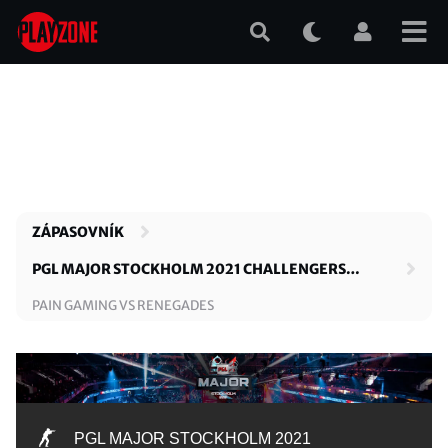
Přejít
k
hlavnímu
obsahu
ZÁPASOVNÍK
PGL MAJOR STOCKHOLM 2021 CHALLENGERS
STAGE
PAIN GAMING VS RENEGADES
PGL MAJOR STOCKHOLM 2021