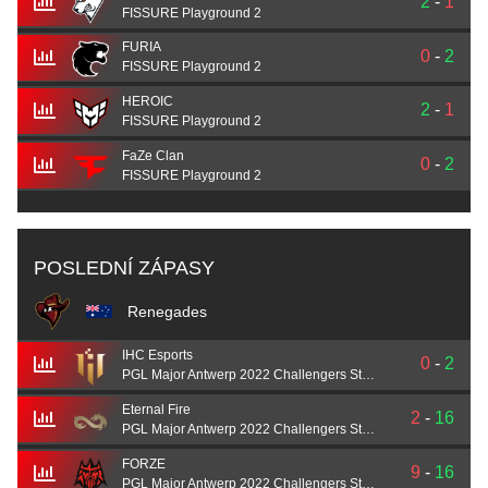
2
-
1
FISSURE Playground 2
FURIA
0
-
2
FISSURE Playground 2
HEROIC
2
-
1
FISSURE Playground 2
FaZe Clan
0
-
2
FISSURE Playground 2
POSLEDNÍ ZÁPASY
Renegades
IHC Esports
0
-
2
PGL Major Antwerp 2022 Challengers Stage
Eternal Fire
2
-
16
PGL Major Antwerp 2022 Challengers Stage
FORZE
9
-
16
PGL Major Antwerp 2022 Challengers Stage