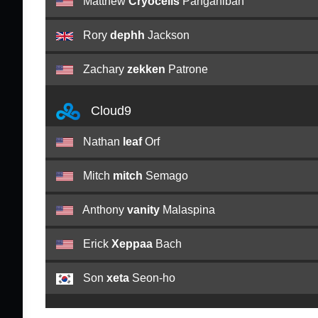
Matthew
Cryocells
Panganiban
Rory
dephh
Jackson
Zachary
zekken
Patrone
Cloud9
Nathan
leaf
Orf
Mitch
mitch
Semago
Anthony
vanity
Malaspina
Erick
Xeppaa
Bach
Son
xeta
Seon-ho