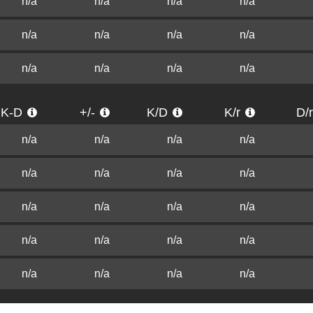
n/a
n/a
n/a
n/a
n/a
n/a
n/a
n/a
n/a
n/a
n/a
n/a
K-D
+/-
K/D
K/r
D/
n/a
n/a
n/a
n/a
n/a
n/a
n/a
n/a
n/a
n/a
n/a
n/a
n/a
n/a
n/a
n/a
n/a
n/a
n/a
n/a