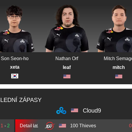
Son Seon-ho
Nathan Orf
Mitch Semag
xeta
leaf
mitch
LEDNÍ ZÁPASY
Cloud9
1
-
2
Detail
100 Thieves
0