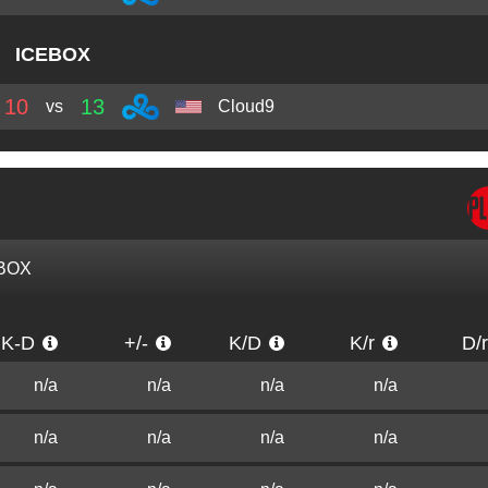
ICEBOX
10
13
vs
Cloud9
BOX
K-D
+/-
K/D
K/r
D/
n/a
n/a
n/a
n/a
n/a
n/a
n/a
n/a