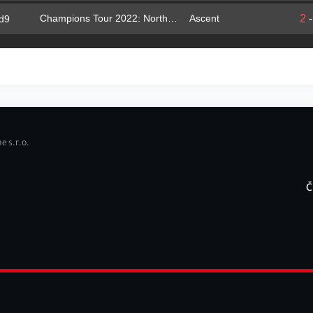
2
Champions Tour 2022: North America Stage 1 Challengers
Ascent
d9
e s.r.o.
Č
F