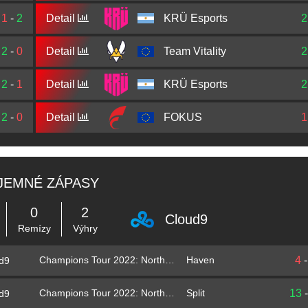
1
-
2
Detail
KRÜ Esports
2
2
-
0
Detail
Team Vitality
2
2
-
1
Detail
KRÜ Esports
2
2
-
0
Detail
FOKUS
1
JEMNÉ ZÁPASY
0
2
Cloud9
Remízy
Výhry
4
Champions Tour 2022: North America Stage 1 Challengers
Haven
d9
13
Champions Tour 2022: North America Stage 1 Challengers
Split
d9