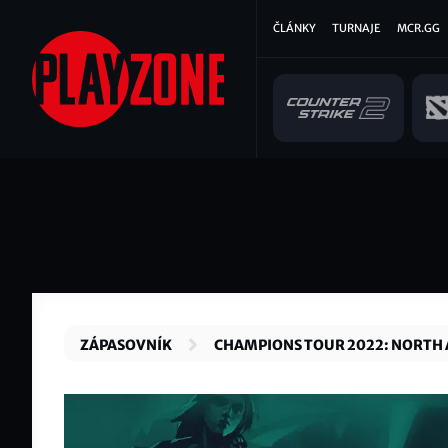
Přejít
Hlavní
ČLÁNKY
TURNAJE
MCR.GG
k
hlavnímu
navigace
obsahu
ZÁPASOVNÍK
CHAMPIONS TOUR 2022: NORTH 
CHALLENGERS