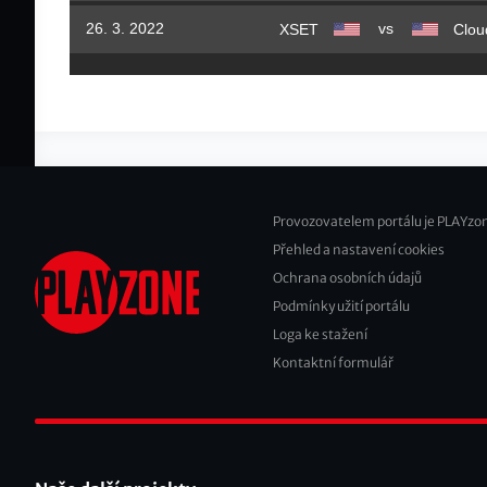
vs
26. 3. 2022
XSET
Clou
Provozovatelem portálu je PLAYzon
Přehled a nastavení cookies
Footer
Ochrana osobních údajů
2
Podmínky užití portálu
Loga ke stažení
Kontaktní formulář