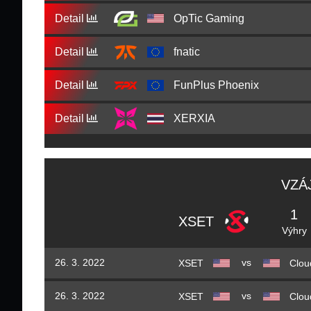
Detail
OpTic Gaming
Detail
fnatic
Detail
FunPlus Phoenix
Detail
XERXIA
VZÁ
1
XSET
Výhry
vs
26. 3. 2022
XSET
Clou
vs
26. 3. 2022
XSET
Clou