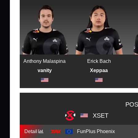
Anthony Malaspina
Erick Bach
vanity
Xeppaa
POS
XSET
Detail
FunPlus Phoenix