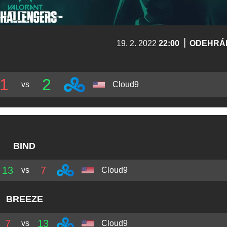
|
19. 2. 2022
22:00
ODEHRÁ
1
2
vs
Cloud9
BIND
13
7
vs
Cloud9
BREEZE
7
13
vs
Cloud9