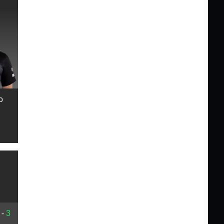
o
-
3