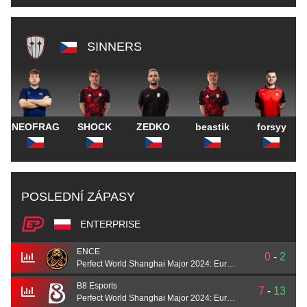
SINNERS
NEOFRAG
SHOCK
ZEDKO
beastik
forsyy
POSLEDNÍ ZÁPASY
ENTERPRISE
ENCE
0
-
2
Perfect World Shanghai Major 2024: European Qualifier A
B8 Esports
7
-
13
Perfect World Shanghai Major 2024: European Qualifier A