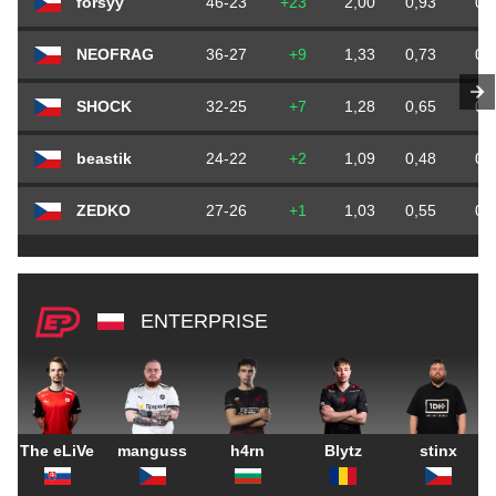
forsyy
46-23
+23
2,00
0,93
0,
NEOFRAG
36-27
+9
1,33
0,73
0,
SHOCK
32-25
+7
1,28
0,65
0,
beastik
24-22
+2
1,09
0,48
0,
ZEDKO
27-26
+1
1,03
0,55
0,
ENTERPRISE
The eLiVe
manguss
h4rn
Blytz
stinx