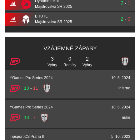
Dynamo Eclot
2
-
1
Majstrovstvá SR 2025
BRUTE
2
-
0
Majstrovstvá SR 2025
VZÁJEMNÉ ZÁPASY
3
0
2
Výhry
Remízy
Výhry
YGames Pro Series 2024
10. 6. 2024
13
-
11
inferno
YGames Pro Series 2024
10. 6. 2024
13
-
7
nuke
Tipsport CS Praha II
5. 10. 2023