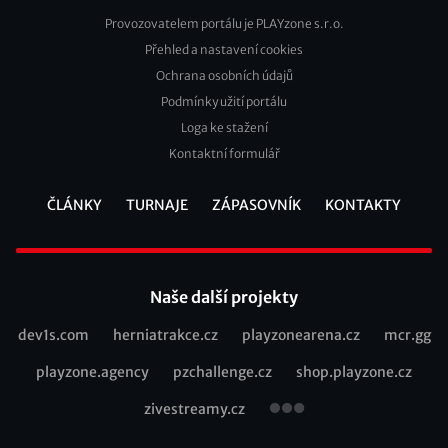
Provozovatelem portálu je PLAYzone s.r.o.
Přehled a nastavení cookies
Footer
Ochrana osobních údajů
2
Podmínky užití portálu
Loga ke stažení
Kontaktní formulář
ČLÁNKY
TURNAJE
ZÁPASOVNÍK
KONTAKTY
Footer
Naše další projekty
dev1s.com
herniatrakce.cz
playzonearena.cz
mcr.gg
Recommended
playzone.agency
pzchallenge.cz
shop.playzone.cz
links
zivestreamy.cz