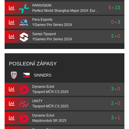
PARIVISION
6
-
13
Perfect World Shanghai Major 2024: European Qualifier A
Pera Esports
0
-
3
YGames Pro Series 2024
Sampi.Tipsport
2
-
0
YGames Pro Series 2024
POSLEDNÍ ZÁPASY
SINNERS
Dynamo Eclot
3
-
0
Tipsport MČR CS 2025
UNiTY
2
-
0
Tipsport MČR CS 2025
Dynamo Eclot
3
-
1
Majstrovstvá SR 2025