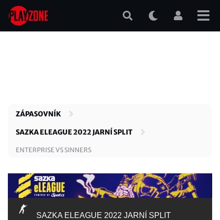
Přejít
k
hlavnímu
obsahu
ZÁPASOVNÍK
SAZKA ELEAGUE 2022 JARNÍ SPLIT
ENTERPRISE VS SINNERS
SAZKA ELEAGUE 2022 JARNÍ SPLIT