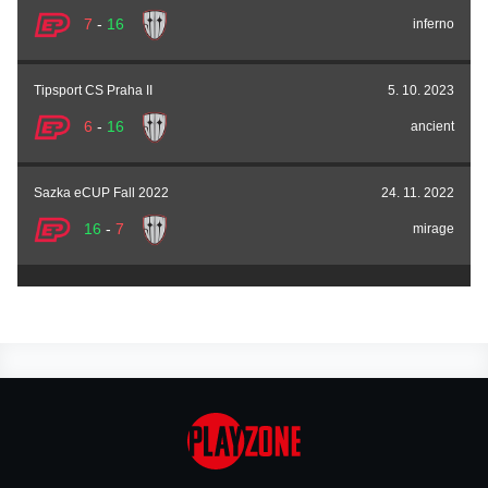
7
-
16
inferno
Tipsport CS Praha II
5. 10. 2023
6
-
16
ancient
Sazka eCUP Fall 2022
24. 11. 2022
16
-
7
mirage