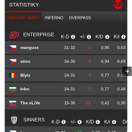
STATISTIKY
VŠECHNY MAPY
INFERNO
OVERPASS
ENTERPRISE
K-D
+/-
K/D
K/r
manguss
31-32
-1
0,96
0,63
stinx
34-36
-2
0,94
0,69
Blytz
24-31
-7
0,77
0,48
h4rn
24-31
-7
0,77
0,48
The eLiVe
15-36
-21
0,41
0,30
SINNERS
K-D
+/-
K/D
K/r
D/r