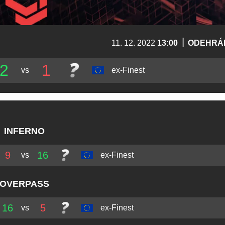
|
11. 12. 2022
13:00
ODEHRÁ
2
1
vs
ex-Finest
INFERNO
9
16
vs
ex-Finest
OVERPASS
16
5
vs
ex-Finest