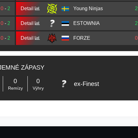
0
-
2
Detail
Young Ninjas
2
0
-
2
Detail
ESTOWNIA
2
0
-
2
Detail
FORZE
0
JEMNÉ ZÁPASY
0
0
ex-Finest
Remízy
Výhry