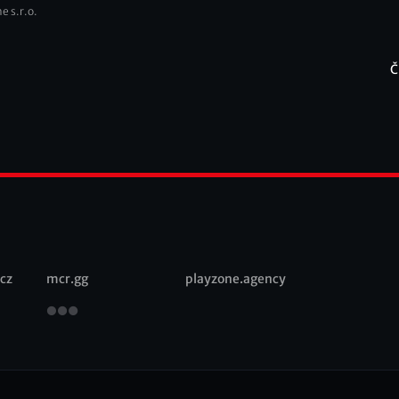
e s.r.o.
Č
F
cz
mcr.gg
playzone.agency