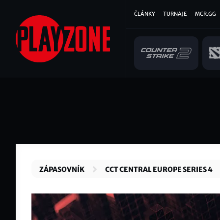
Přejít
Hlavní
ČLÁNKY
TURNAJE
MCR.GG
k
hlavnímu
navigace
obsahu
ZÁPASOVNÍK
CCT CENTRAL EUROPE SERIES 4