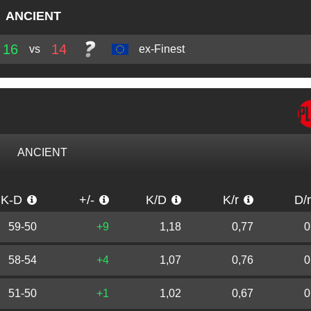
ANCIENT
16
14
vs
ex-Finest
ANCIENT
K-D
+/-
K/D
K/r
D/
59-50
+9
1,18
0,77
0
58-54
+4
1,07
0,76
0
51-50
+1
1,02
0,67
0