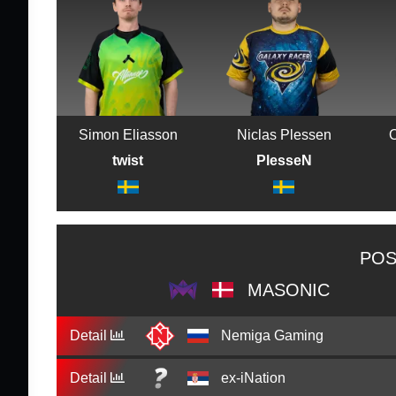
Simon Eliasson
Niclas Plessen
twist
PlesseN
POS
MASONIC
Detail
Nemiga Gaming
Detail
ex-iNation