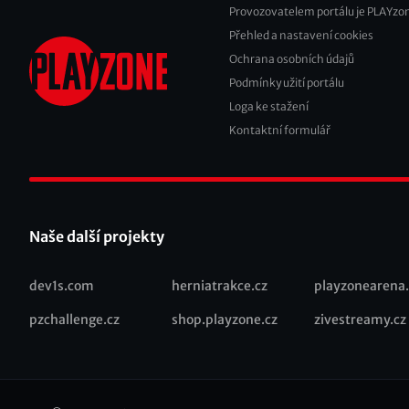
Provozovatelem portálu je PLAYzon
Přehled a nastavení cookies
Footer
Ochrana osobních údajů
2
Podmínky užití portálu
Loga ke stažení
Kontaktní formulář
Naše další projekty
dev1s.com
herniatrakce.cz
playzonearena.
Recommended
pzchallenge.cz
shop.playzone.cz
zivestreamy.cz
links