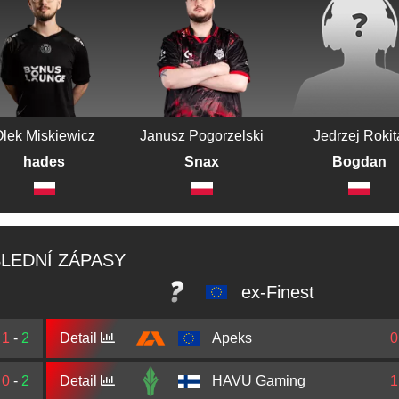
Olek Miskiewicz
Janusz Pogorzelski
Jedrzej Rokit
hades
Snax
Bogdan
LEDNÍ ZÁPASY
ex-Finest
1
-
2
Detail
Apeks
0
0
-
2
Detail
HAVU Gaming
1