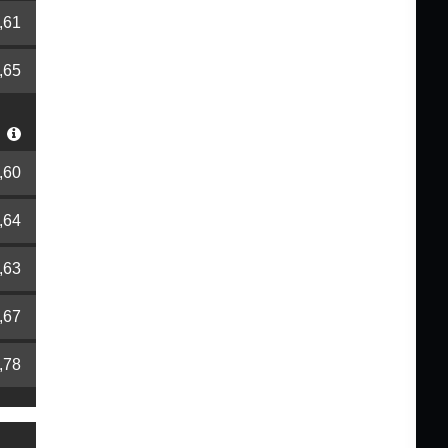
,61
,65
r
,60
,64
,63
,67
,78