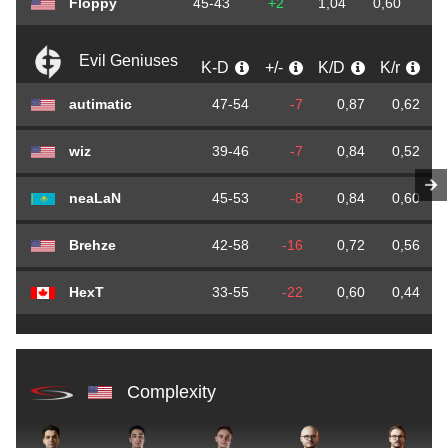
Floppy
45-43
+2
1,04
0,60
0
Evil Geniuses
K-D
+/-
K/D
K/r
autimatic
47-54
-7
0,87
0,62
wiz
39-46
-7
0,84
0,52
neaLaN
45-53
-8
0,84
0,60
Brehze
42-58
-16
0,72
0,56
HexT
33-55
-22
0,60
0,44
Complexity