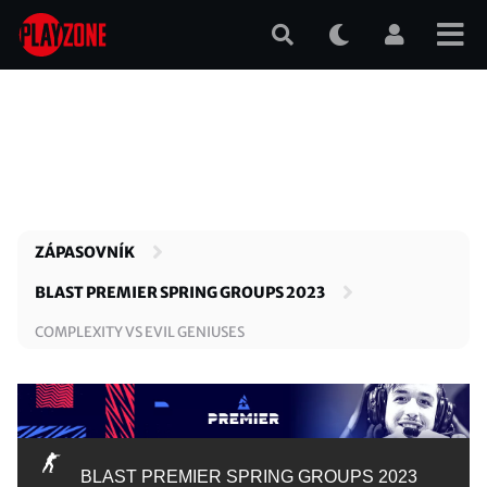
Přejít
k
hlavnímu
obsahu
ZÁPASOVNÍK
BLAST PREMIER SPRING GROUPS 2023
COMPLEXITY VS EVIL GENIUSES
BLAST PREMIER SPRING GROUPS 2023