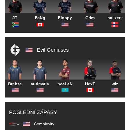
JT
FaNg
Floppy
Grim
hallzerk
Evil Geniuses
Brehze
autimatic
neaLaN
HexT
wiz
POSLEDNÍ ZÁPASY
Complexity