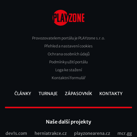
Provozovatelem portálu je PLAYzone s.r.o.
Přehled a nastavení cookies
Footer
Ochrana osobních údajů
2
Podmínky užití portálu
Loga ke stažení
Kontaktní formulář
ČLÁNKY
TURNAJE
ZÁPASOVNÍK
KONTAKTY
Footer
Naše další projekty
dev1s.com
herniatrakce.cz
playzonearena.cz
mcr.gg