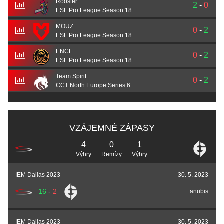
Rooster
2
-
0
ESL Pro League Season 18
MOUZ
0
-
2
ESL Pro League Season 18
ENCE
0
-
2
ESL Pro League Season 18
Team Spirit
0
-
2
CCT North Europe Series 6
VZÁJEMNÉ ZÁPASY
4
0
1
Výhry
Remízy
Výhry
IEM Dallas 2023
30. 5. 2023
16
-
2
anubis
IEM Dallas 2023
30. 5. 2023