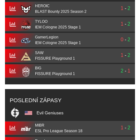
HEROIC
1
-
2
BLAST Bounty 2025 Season 2
TYLOO
1
-
2
IEM Cologne 2025 Stage 1
GamerLegion
0
-
2
IEM Cologne 2025 Stage 1
SAW
1
-
2
FISSURE Playground 1
BIG
2
-
1
FISSURE Playground 1
POSLEDNÍ ZÁPASY
Evil Geniuses
MIBR
1
-
2
ESL Pro League Season 18