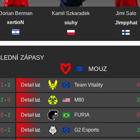
Dorian Berman
Kamil Szkaradek
Jimi Salo
xertioN
siuhy
Jimpphat
LEDNÍ ZÁPASY
MOUZ
1
-
2
Detail
Team Vitality
0
2
-
0
Detail
M80
2
0
-
2
Detail
FURIA
0
0
-
2
Detail
G2 Esports
2