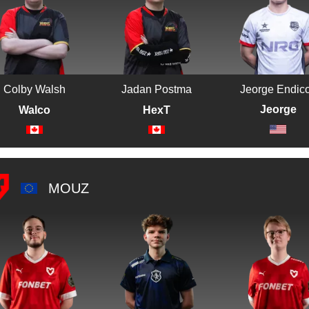
Colby Walsh
Jadan Postma
Jeorge Endico
Jeorge
Walco
HexT
MOUZ