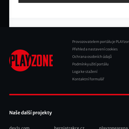
Provozovatelem portálu je PLAYzon
Přehled a nastavení cookies
Footer
Ochrana osobních údajů
2
Podmínky užití portálu
Loga ke stažení
Kontaktní formulář
Naše další projekty
dev1s.com
herniatrakce.cz
playzonearena.