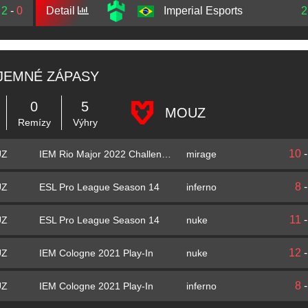
2
-
0
Detail
Imperial Esports
2
JEMNÉ ZÁPASY
0
5
MOUZ
Remízy
Výhry
10
IEM Rio Major 2022 Challengers Stage
mirage
UZ
8
ESL Pro League Season 14
inferno
UZ
11
ESL Pro League Season 14
nuke
UZ
12
IEM Cologne 2021 Play-In
nuke
UZ
8
IEM Cologne 2021 Play-In
inferno
UZ