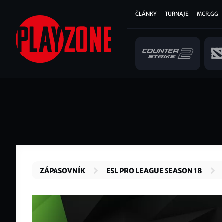
Přejít
Hlavní
ČLÁNKY
TURNAJE
MCR.GG
k
hlavnímu
navigace
obsahu
ZÁPASOVNÍK
ESL PRO LEAGUE SEASON 18