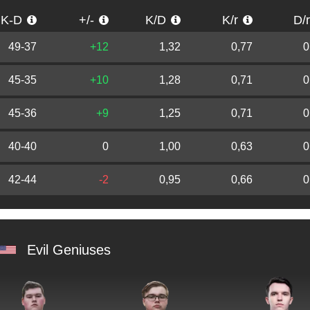
K-D
+/-
K/D
K/r
D/
49-37
+12
1,32
0,77
0
45-35
+10
1,28
0,71
0
45-36
+9
1,25
0,71
0
40-40
0
1,00
0,63
0
42-44
-2
0,95
0,66
0
Evil Geniuses