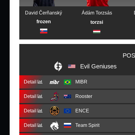
David Čerňanský
Ádám Torzsás
frozen
torzsi
POS
Evil Geniuses
Detail
MIBR
Detail
Rooster
Detail
ENCE
Detail
Team Spirit