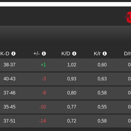
K-D
+/-
K/D
K/r
D/
38-37
+1
1,02
0,60
0
40-43
-3
0,93
0,63
0
37-46
-9
0,80
0,58
0
35-45
-10
0,77
0,55
0
37-51
-14
0,72
0,58
0