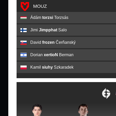
MOUZ
Ádám
torzsi
Torzsás
Jimi
Jimpphat
Salo
David
frozen
Čerňanský
Dorian
xertioN
Berman
Kamil
siuhy
Szkaradek