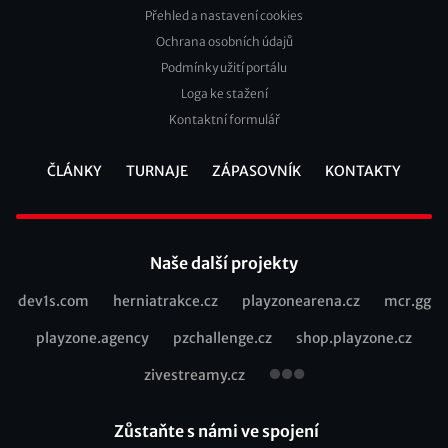
Přehled a nastavení cookies
Footer
Ochrana osobních údajů
2
Podmínky užití portálu
Loga ke stažení
Kontaktní formulář
ČLÁNKY
TURNAJE
ZÁPASOVNÍK
KONTAKTY
Footer
Naše další projekty
dev1s.com
herniatrakce.cz
playzonearena.cz
mcr.gg
Recommended
playzone.agency
pzchallenge.cz
shop.playzone.cz
links
zivestreamy.cz
Zůstaňte s námi ve spojení