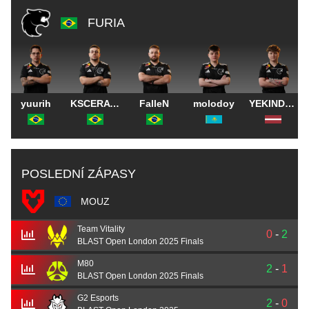
FURIA
yuurih
KSCERATO
FalleN
molodoy
YEKINDAR
POSLEDNÍ ZÁPASY
MOUZ
Team Vitality
0
-
2
BLAST Open London 2025 Finals
M80
2
-
1
BLAST Open London 2025 Finals
G2 Esports
2
-
0