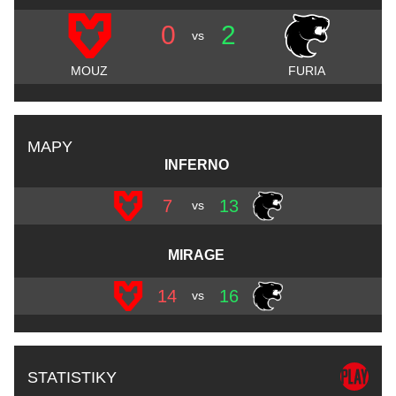
0
2
vs
MOUZ
FURIA
MAPY
INFERNO
7
13
vs
MIRAGE
14
16
vs
STATISTIKY