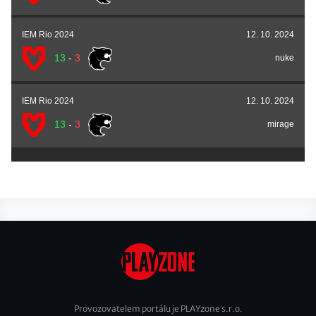
IEM Rio 2024
12. 10. 2024
13
-
3
nuke
IEM Rio 2024
12. 10. 2024
13
-
3
mirage
Provozovatelem portálu je PLAYzone s.r.o.