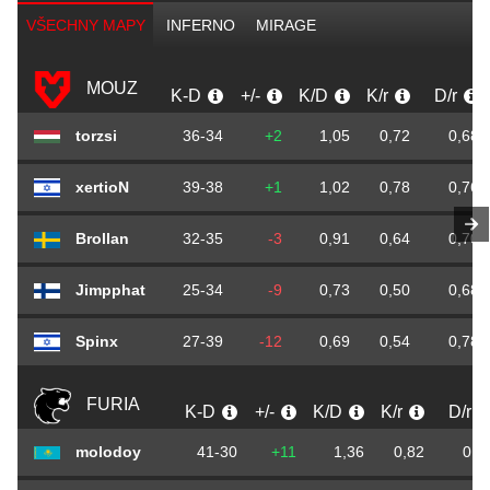
VŠECHNY MAPY
INFERNO
MIRAGE
MOUZ
K-D
+/-
K/D
K/r
D/r
torzsi
36-34
+2
1,05
0,72
0,68
xertioN
39-38
+1
1,02
0,78
0,76
Brollan
32-35
-3
0,91
0,64
0,70
Jimpphat
25-34
-9
0,73
0,50
0,68
Spinx
27-39
-12
0,69
0,54
0,78
FURIA
K-D
+/-
K/D
K/r
D/r
molodoy
41-30
+11
1,36
0,82
0,6