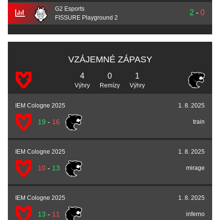
G2 Esports
2
-
0
FISSURE Playground 2
VZÁJEMNÉ ZÁPASY
4
0
1
Výhry
Remízy
Výhry
IEM Cologne 2025
1. 8. 2025
19
-
16
train
IEM Cologne 2025
1. 8. 2025
10
-
13
mirage
IEM Cologne 2025
1. 8. 2025
13
-
11
inferno