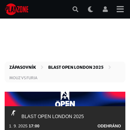
Přejít
k
hlavnímu
obsahu
ZÁPASOVNÍK
BLAST OPEN LONDON 2025
MOUZ VS FURIA
BLAST OPEN LONDON 2025
1. 9. 2025
17:00
ODEHRÁNO