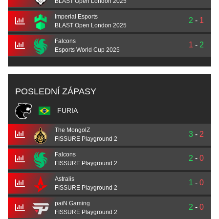
BLAST Open London 2025
Imperial Esports
2
-
1
BLAST Open London 2025
Falcons
1
-
2
Esports World Cup 2025
POSLEDNÍ ZÁPASY
FURIA
The MongolZ
3
-
2
FISSURE Playground 2
Falcons
2
-
0
FISSURE Playground 2
Astralis
1
-
0
FISSURE Playground 2
paiN Gaming
2
-
0
FISSURE Playground 2