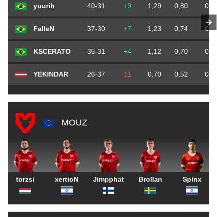
yuurih
40-31
+9
1,29
0,80
0,6
FalleN
37-30
+7
1,23
0,74
0,6
KSCERATO
35-31
+4
1,12
0,70
0,6
YEKINDAR
26-37
-11
0,70
0,52
0,7
MOUZ
torzsi
xertioN
Jimpphat
Brollan
Spinx