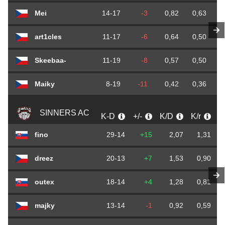
Mei
14-17
-3
0,82
0,63
art1cles
11-17
-6
0,64
0,50
Skeebaa-
11-19
-8
0,57
0,50
Maiky
8-19
-11
0,42
0,36
SINNERS AC
K-D
+/-
K/D
K/r
fino
29-14
+15
2,07
1,31
dreez
20-13
+7
1,53
0,90
outex
18-14
+4
1,28
0,81
majky
13-14
-1
0,92
0,59