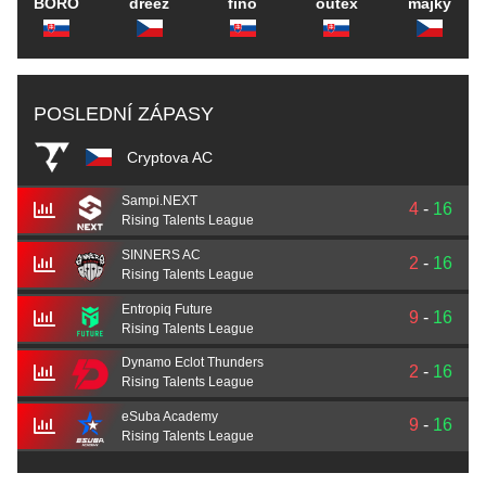
BORO
dreez
fino
outex
majky
POSLEDNÍ ZÁPASY
Cryptova AC
Sampi.NEXT
4
-
16
Rising Talents League
SINNERS AC
2
-
16
Rising Talents League
Entropiq Future
9
-
16
Rising Talents League
Dynamo Eclot Thunders
2
-
16
Rising Talents League
eSuba Academy
9
-
16
Rising Talents League