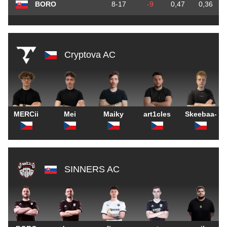
BORO
8-17
-9
0,47
0,36
Cryptova AC
MERCii
Mei
Maiky
art1cles
Skeebaa-
SINNERS AC