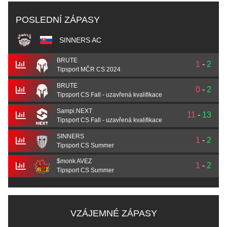
POSLEDNÍ ZÁPASY
SINNERS AC
BRUTE
1
-
2
Tipsport MČR CS 2024
BRUTE
0
-
2
Tipsport CS Fall - uzavřená kvalifikace
Sampi.NEXT
11
-
13
Tipsport CS Fall - uzavřená kvalifikace
SINNERS
1
-
2
Tipsport CS Summer
$monk AVEZ
1
-
2
Tipsport CS Summer
VZÁJEMNÉ ZÁPASY