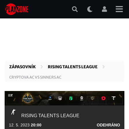
Přejít
k
hlavnímu
obsahu
ZÁPASOVNÍK
RISING TALENTS LEAGUE
CRYPTOVA AC VS SINNERS AC
RISING TALENTS LEAGUE
12. 5. 2023
20:00
ODEHRÁNO