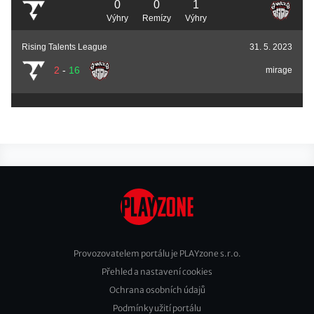
0
0
1
Výhry
Remízy
Výhry
Rising Talents League
31. 5. 2023
2
-
16
mirage
Provozovatelem portálu je PLAYzone s.r.o.
Přehled a nastavení cookies
Footer
Ochrana osobních údajů
2
Podmínky užití portálu