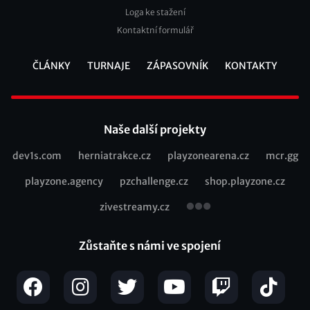
Loga ke stažení
Kontaktní formulář
ČLÁNKY
TURNAJE
ZÁPASOVNÍK
KONTAKTY
Footer
Naše další projekty
dev1s.com
herniatrakce.cz
playzonearena.cz
mcr.gg
Recommended
playzone.agency
pzchallenge.cz
shop.playzone.cz
links
zivestreamy.cz
Zůstaňte s námi ve spojení