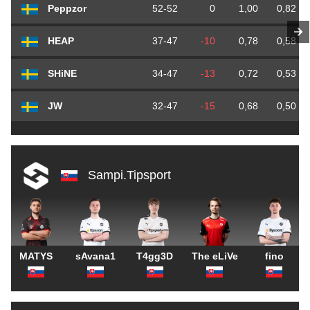
Peppzor
52-52
0
1,00
0,82
HEAP
37-47
-10
0,78
0,58
SHiNE
34-47
-13
0,72
0,53
JW
32-47
-15
0,68
0,50
Sampi.Tipsport
MATYS
sAvana1
T4gg3D
The eLiVe
fino