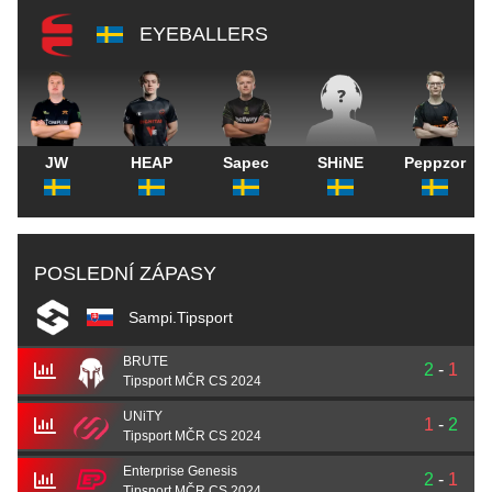
EYEBALLERS
JW
HEAP
Sapec
SHiNE
Peppzor
POSLEDNÍ ZÁPASY
Sampi.Tipsport
BRUTE
2
-
1
Tipsport MČR CS 2024
UNiTY
1
-
2
Tipsport MČR CS 2024
Enterprise Genesis
2
-
1
Tipsport MČR CS 2024