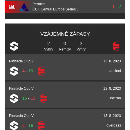
Permitta
1
-
2
CCT Central Europe Series 8
VZÁJEMNÉ ZÁPASY
2
0
3
Výhry
Remízy
Výhry
Pinnacle Cup V
13. 8. 2023
4
-
16
ancient
Pinnacle Cup V
13. 8. 2023
16
-
12
inferno
Pinnacle Cup V
13. 8. 2023
8
-
16
overpass