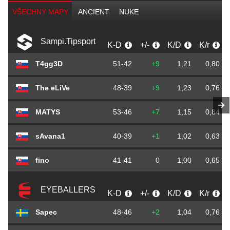
VŠECHNY MAPY
ANCIENT
NUKE
Sampi.Tipsport
K-D
+/-
K/D
K/r
T4gg3D
51-42
+9
1,21
0,80
The eLiVe
48-39
+9
1,23
0,76
MATYS
53-46
+7
1,15
0,84
sAvana1
40-39
+1
1,02
0,63
fino
41-41
0
1,00
0,65
EYEBALLERS
K-D
+/-
K/D
K/r
Sapec
48-46
+2
1,04
0,76