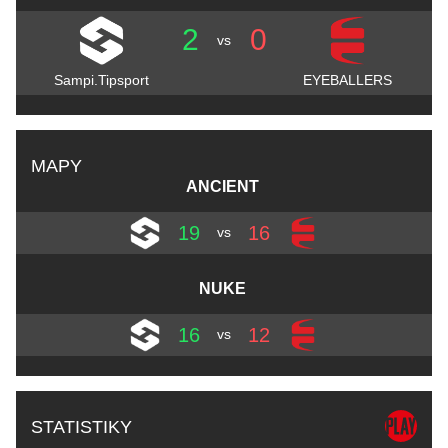
2
0
vs
Sampi.Tipsport
EYEBALLERS
MAPY
ANCIENT
19
16
vs
NUKE
16
12
vs
STATISTIKY