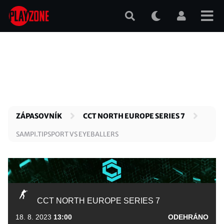
Přejít
k
hlavnímu
obsahu
ZÁPASOVNÍK
CCT NORTH EUROPE SERIES 7
SAMPI.TIPSPORT VS EYEBALLERS
CCT NORTH EUROPE SERIES 7
18. 8. 2023
13:00
ODEHRÁNO