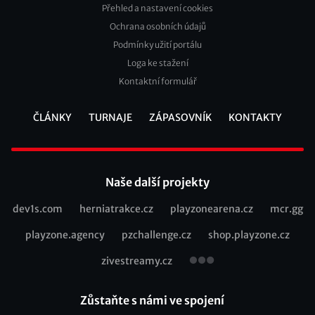
Přehled a nastavení cookies
Footer
Ochrana osobních údajů
2
Podmínky užití portálu
Loga ke stažení
Kontaktní formulář
ČLÁNKY
TURNAJE
ZÁPASOVNÍK
KONTAKTY
Footer
Naše další projekty
dev1s.com
herniatrakce.cz
playzonearena.cz
mcr.gg
Recommended
playzone.agency
pzchallenge.cz
shop.playzone.cz
links
zivestreamy.cz
Zůstaňte s námi ve spojení