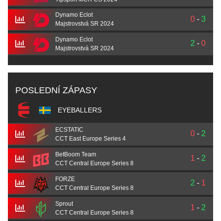
Dynamo Eclot
0
-
3
Majstrovstvá SR 2024
Dynamo Eclot
2
-
0
Majstrovstvá SR 2024
POSLEDNÍ ZÁPASY
EYEBALLERS
ECSTATIC
0
-
2
CCT East Europe Series 4
BetBoom Team
1
-
2
CCT Central Europe Series 8
FORZE
2
-
1
CCT Central Europe Series 8
Sprout
1
-
2
CCT Central Europe Series 8