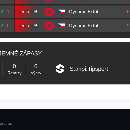
2
-
1
Detail
Dynamo Eclot
0
2
-
0
Detail
Dynamo Eclot
2
JEMNÉ ZÁPASY
0
0
Sampi.Tipsport
Remízy
Výhry
e s.r.o.