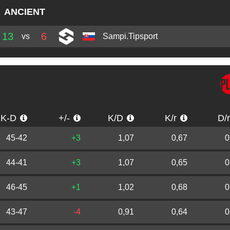
ANCIENT
13
6
vs
Sampi.Tipsport
K-D
+/-
K/D
K/r
D/
45-42
+3
1,07
0,67
0
44-41
+3
1,07
0,65
0
46-45
+1
1,02
0,68
0
43-47
-4
0,91
0,64
0