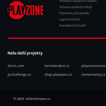
Přehled a nastavení cookies
Footer
Ochrana osobních údajů
2
Podmínky užití portálu
Loga ke stažení
Kontaktní formulář
Naše další projekty
dev1s.com
herniatrakce.cz
playzonearena.
Recommended
pzchallenge.cz
shop.playzone.cz
zivestreamy.cz
links
© 2009-2026
PLAYzone.cz