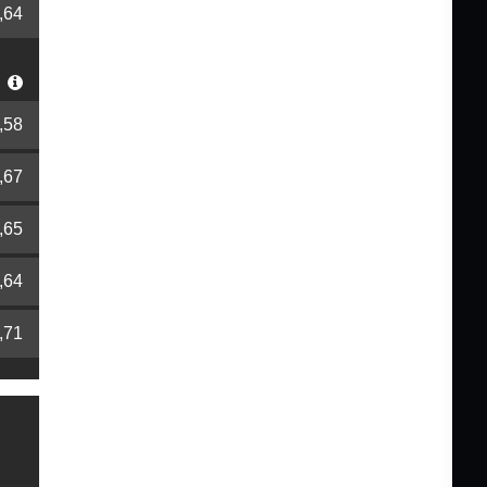
,64
r
,58
,67
,65
,64
,71