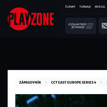
Přejít
Hlavní
ČLÁNKY
TURNAJE
MCR.GG
k
hlavnímu
navigace
obsahu
ZÁPASOVNÍK
CCT EAST EUROPE SERIES 4