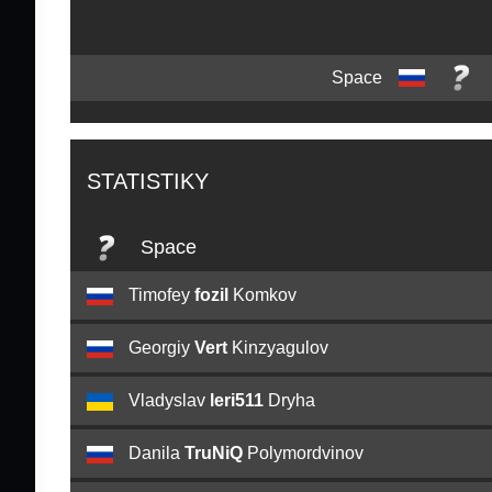
Space
STATISTIKY
Space
Timofey
fozil
Komkov
Georgiy
Vert
Kinzyagulov
Vladyslav
leri511
Dryha
Danila
TruNiQ
Polymordvinov