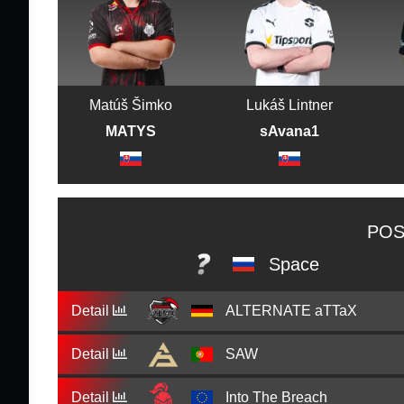
Matúš Šimko
Lukáš Lintner
MATYS
sAvana1
POS
Space
Detail
ALTERNATE aTTaX
Detail
SAW
Detail
Into The Breach