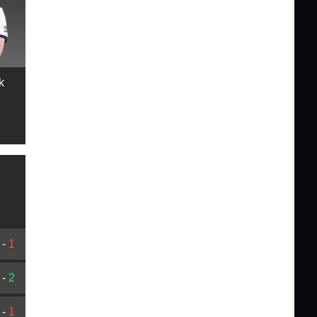
k
-
1
-
2
-
1