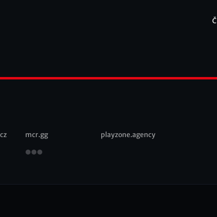
Č
F
cz
mcr.gg
playzone.agency