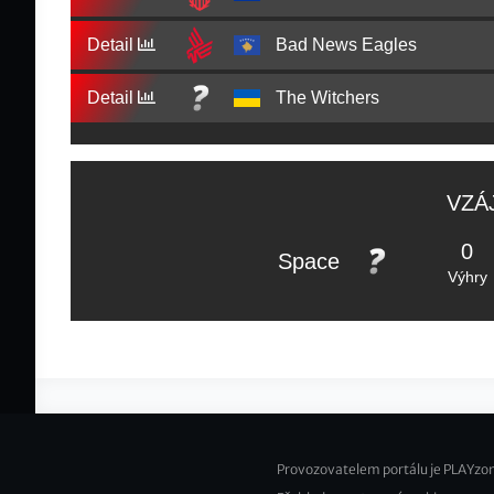
Detail
Bad News Eagles
Detail
The Witchers
VZÁ
0
Space
Výhry
Provozovatelem portálu je PLAYzon