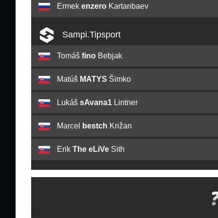
Ermek
enzero
Kartanbaev
Sampi.Tipsport
Tomáš
fino
Bebjak
Matúš
MATYS
Šimko
Lukáš
sAvana1
Lintner
Marcel
bestch
Križan
Erik
The eLiVe
Sith