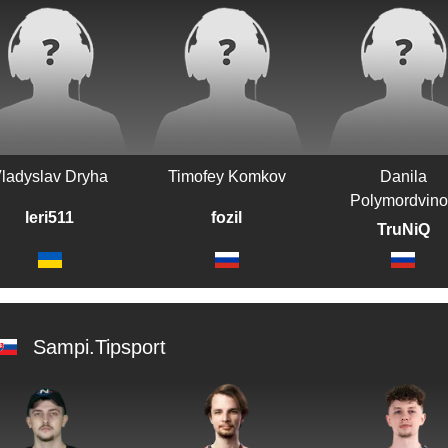
ladyslav Dryha
Timofey Komkov
Danila
Polymordvin
leri511
fozil
TruNiQ
Sampi.Tipsport