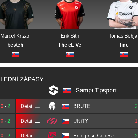
Marcel Križan
Erik Sith
Tomáš Bebja
bestch
The eLiVe
fino
LEDNÍ ZÁPASY
Sampi.Tipsport
0
-
2
Detail
BRUTE
2
0
-
2
Detail
UNiTY
1
0
-
2
Detail
Enterprise Genesis
2