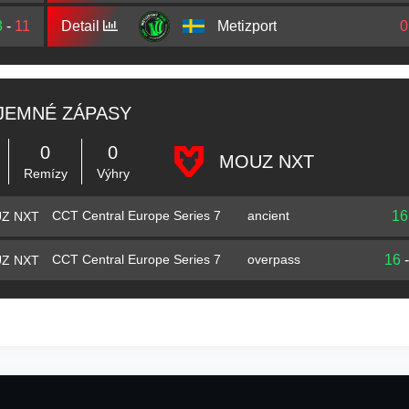
3
-
11
Detail
Metizport
0
JEMNÉ ZÁPASY
0
0
MOUZ NXT
Remízy
Výhry
16
CCT Central Europe Series 7
ancient
Z NXT
16
CCT Central Europe Series 7
overpass
Z NXT