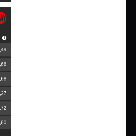
r
,49
,68
,68
,27
,72
,80