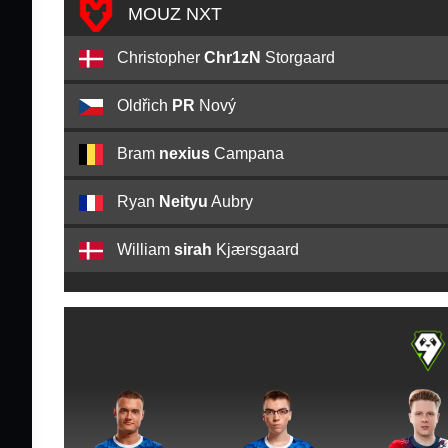
MOUZ NXT
Christopher
Chr1zN
Storgaard
Oldřich
PR
Nový
Bram
nexius
Campana
Ryan
Neityu
Aubry
William
sirah
Kjærsgaard