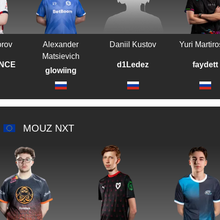
orov
Alexander
Daniil Kustov
Yuri Martir
Matsievich
ANCE
d1Ledez
faydett
glowiing
MOUZ NXT