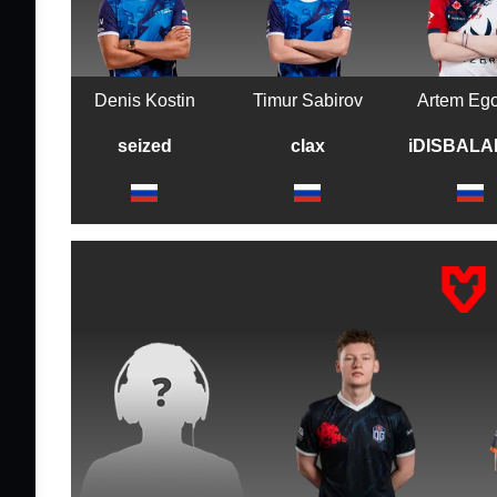
Denis Kostin
Timur Sabirov
Artem Eg
seized
clax
iDISBAL