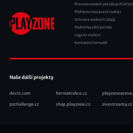
Provozovatelem portálu je PLAYzon
Přehled a nastavení cookies
Footer
Ochrana osobních údajů
2
Podmínky užití portálu
Loga ke stažení
Kontaktní formulář
Naše další projekty
dev1s.com
herniatrakce.cz
playzonearena.
Recommended
pzchallenge.cz
shop.playzone.cz
zivestreamy.cz
links