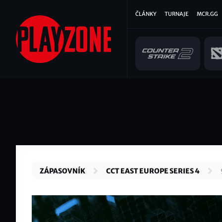
Přejít
Hlavní
ČLÁNKY
TURNAJE
MCR.GG
k
hlavnímu
navigace
obsahu
ZÁPASOVNÍK
CCT EAST EUROPE SERIES 4