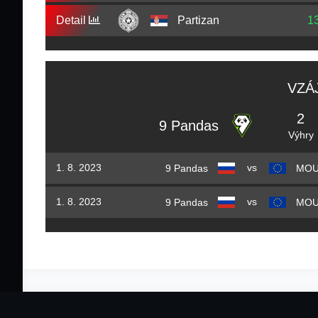
Detail
Partizan
1
VZÁ
2
9 Pandas
Výhry
vs
1. 8. 2023
9 Pandas
MOU
vs
1. 8. 2023
9 Pandas
MOU