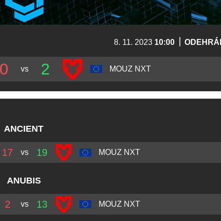
|
8. 11. 2023
10:00
ODEHRÁ
0
2
vs
MOUZ NXT
ANCIENT
17
19
vs
MOUZ NXT
ANUBIS
2
13
vs
MOUZ NXT