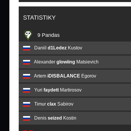
STATISTIKY
9 Pandas
Daniil
d1Ledez
Kustov
Alexander
glowiing
Matsievich
Artem
iDISBALANCE
Egorov
Yuri
faydett
Martirosov
Timur
clax
Sabirov
Denis
seized
Kostin