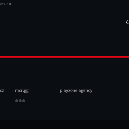
e s.r.o.
Č
F
cz
mcr.gg
playzone.agency