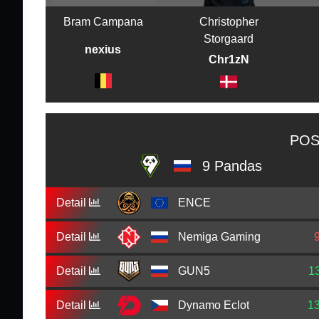
Bram Campana
Christopher
Storgaard
nexius
Chr1zN
POS
9 Pandas
Detail
ENCE
Detail
Nemiga Gaming
Detail
GUN5
1
Detail
Dynamo Eclot
1