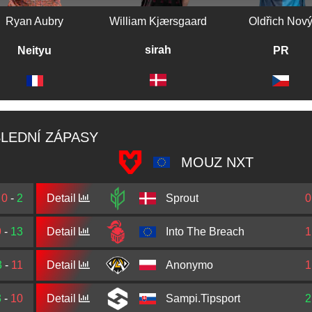
Ryan Aubry
William Kjærsgaard
Oldřich Nov
sirah
Neityu
PR
LEDNÍ ZÁPASY
MOUZ NXT
0
-
2
Detail
Sprout
0
9
-
13
Detail
Into The Breach
1
3
-
11
Detail
Anonymo
1
3
-
10
Detail
Sampi.Tipsport
2