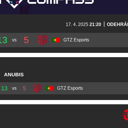
|
17. 4. 2025
21:20
ODEHRÁ
13
5
vs
GTZ Esports
ANUBIS
13
5
vs
GTZ Esports