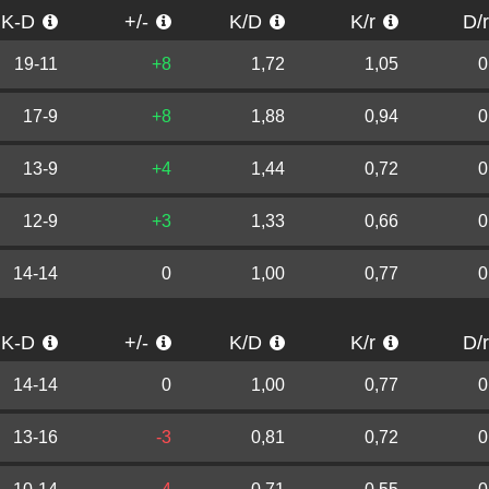
K-D
+/-
K/D
K/r
D/
19-11
+8
1,72
1,05
0
17-9
+8
1,88
0,94
0
13-9
+4
1,44
0,72
0
12-9
+3
1,33
0,66
0
14-14
0
1,00
0,77
0
K-D
+/-
K/D
K/r
D/
14-14
0
1,00
0,77
0
13-16
-3
0,81
0,72
0