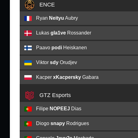
ENCE
Ryan
Neityu
Aubry
Lukas
gla1ve
Rossander
Paavo
podi
Heiskanen
Viktor
sdy
Orudjev
Kacper
xKacpersky
Gabara
GTZ Esports
Filipe
NOPEEJ
Dias
Diogo
snapy
Rodrigues