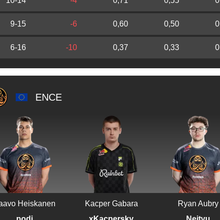
10-14
-4
0,71
0,55
0
9-15
-6
0,60
0,50
0
6-16
-10
0,37
0,33
0
ENCE
aavo Heiskanen
Kacper Gabara
Ryan Aubry
Neityu
xKacpersky
podi