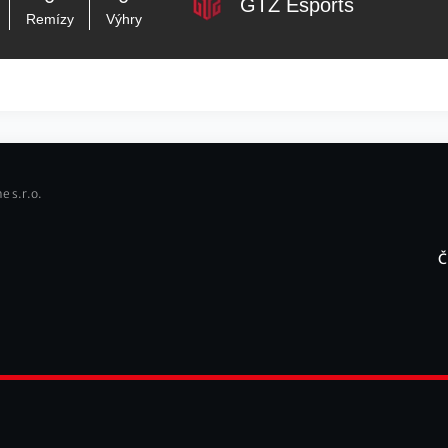
GTZ Esports
Remízy
Výhry
e s.r.o.
Č
F