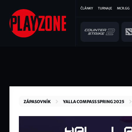
Přejít
Hlavní
ČLÁNKY
TURNAJE
MCR.GG
k
hlavnímu
navigace
obsahu
ZÁPASOVNÍK
YALLA COMPASS SPRING 2025