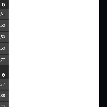
r
,61
,50
,50
,50
,77
r
,77
,88