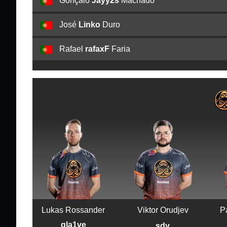
Gonçalo
Jayy2s
Machado
José
Linko
Duro
Rafael
rafaxF
Faria
Lukas Rossander
Viktor Orudjev
P
gla1ve
sdy