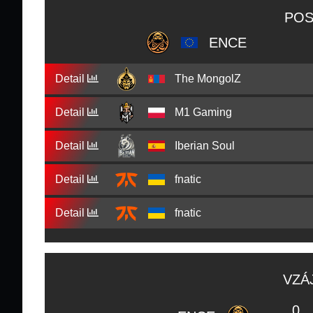
POS
ENCE
Detail
The MongolZ
Detail
M1 Gaming
Detail
Iberian Soul
Detail
fnatic
Detail
fnatic
VZÁ
0