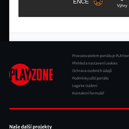
ENCE
Výhry
Provozovatelem portálu je PLAYzon
Přehled a nastavení cookies
Footer
Ochrana osobních údajů
2
Podmínky užití portálu
Loga ke stažení
Kontaktní formulář
Naše další projekty