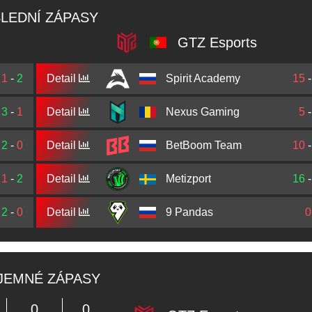
LEDNÍ ZÁPASY
GTZ Esports
1
-
2
Detail
Spirit Academy
15
3
-
1
Detail
Nexus Gaming
5
2
-
0
Detail
BetBoom Team
10
1
-
2
Detail
Metizport
16
2
-
0
Detail
9 Pandas
0
JEMNÉ ZÁPASY
0
0