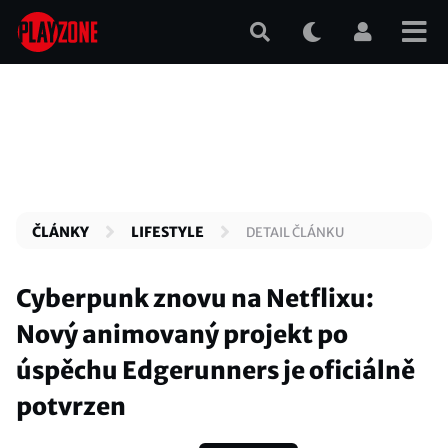
Přejít
k
hlavnímu
obsahu
ČLÁNKY
LIFESTYLE
DETAIL ČLÁNKU
Cyberpunk znovu na Netflixu:
Nový animovaný projekt po
úspěchu Edgerunners je oficiálně
potvrzen