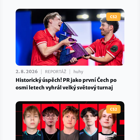
CS2
|
|
2. 8. 2026
REPORTÁŽ
huhy
Historický úspěch! PR jako první Čech po
osmi letech vyhrál velký světový turnaj
CS2