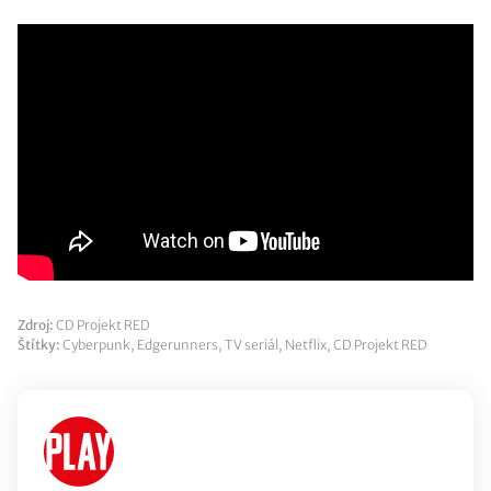
Zdroj:
CD Projekt RED
Štítky:
Cyberpunk
,
Edgerunners
,
TV seriál
,
Netflix
,
CD Projekt RED