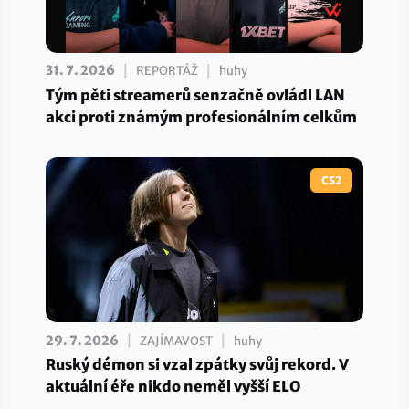
|
|
31. 7. 2026
REPORTÁŽ
huhy
Tým pěti streamerů senzačně ovládl LAN
akci proti známým profesionálním celkům
CS2
|
|
29. 7. 2026
ZAJÍMAVOST
huhy
Ruský démon si vzal zpátky svůj rekord. V
aktuální éře nikdo neměl vyšší ELO