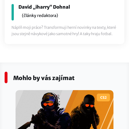
David „iharry“ Dohnal
(články redaktora)
Náplň moji práce? Transformuji herní novinky na texty, které
jsou stejně návykové jako samotné hry! A taky hraju fotbal.
Mohlo by vás zajímat
CS2