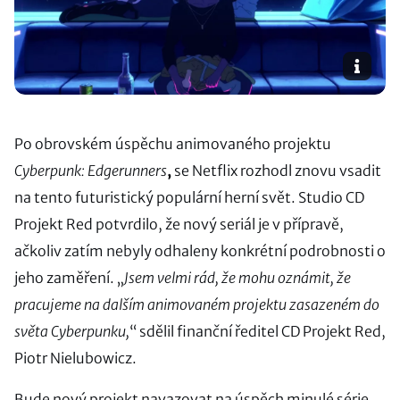
Po obrovském úspěchu animovaného projektu
Cyberpunk: Edgerunners
,
se Netflix rozhodl znovu vsadit
na tento futuristický populární herní svět. Studio CD
Projekt Red potvrdilo, že nový seriál je v přípravě,
ačkoliv zatím nebyly odhaleny konkrétní podrobnosti o
jeho zaměření. „
Jsem velmi rád, že mohu oznámit, že
pracujeme na dalším animovaném projektu zasazeném do
světa Cyberpunku,
“ sdělil finanční ředitel CD Projekt Red,
Piotr Nielubowicz.
Bude nový projekt navazovat na úspěch minulé série,