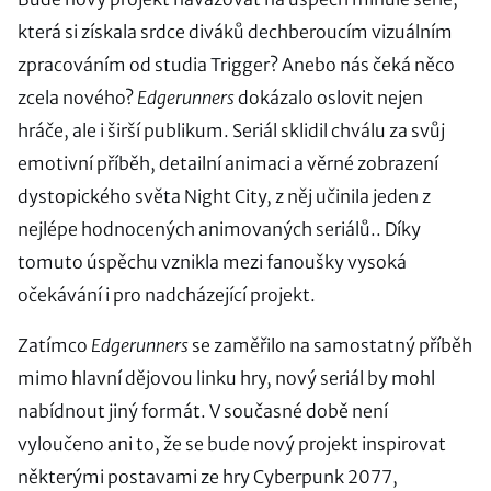
která si získala srdce diváků dechberoucím vizuálním
zpracováním od studia Trigger? Anebo nás čeká něco
zcela nového?
Edgerunners
dokázalo oslovit nejen
hráče, ale i širší publikum. Seriál sklidil chválu za svůj
emotivní příběh, detailní animaci a věrné zobrazení
dystopického světa Night City, z něj učinila jeden z
nejlépe hodnocených animovaných seriálů.. Díky
tomuto úspěchu vznikla mezi fanoušky vysoká
očekávání i pro nadcházející projekt.
Zatímco
Edgerunners
se zaměřilo na samostatný příběh
mimo hlavní dějovou linku hry, nový seriál by mohl
nabídnout jiný formát. V současné době není
vyloučeno ani to, že se bude nový projekt inspirovat
některými postavami ze hry Cyberpunk 2077,