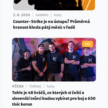
|
|
2. 8. 2026
GAMING
huhy
Counter-Strike je na ústupu? Průměrná
hranost klesla pátý měsíc v řadě
CS2
|
|
VČERA
TURNAJ
huhy
Tohle je 48 hráčů, ze kterých si čeští a
slovenští tvůrci budou vybírat pro boj o 650
tisíc korun