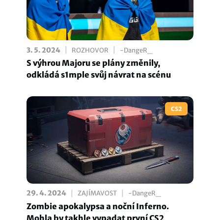
|
|
3. 5. 2024
ROZHOVOR
-DangeR_
S výhrou Majoru se plány změnily,
odkládá s1mple svůj návrat na scénu
CS2
|
|
29. 4. 2024
ZAJÍMAVOST
-DangeR_
Zombie apokalypsa a noční Inferno.
Mohla by takhle vypadat první CS2