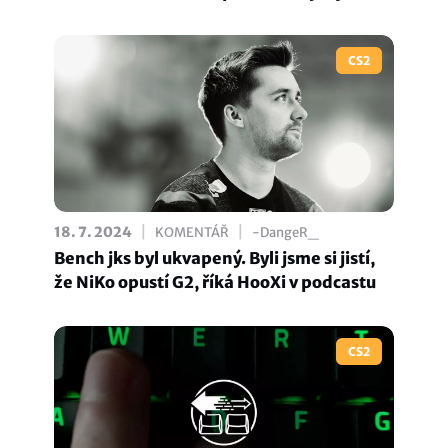
CS2
|
|
18. 7. 2024
KOMENTÁŘ
-DangeR_
Bench jks byl ukvapený. Byli jsme si jistí,
že NiKo opustí G2, říká HooXi v podcastu
CS2