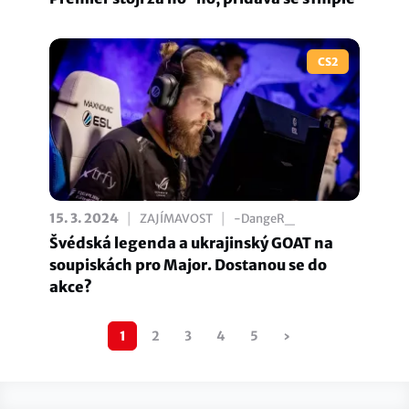
CS2
|
|
15. 3. 2024
ZAJÍMAVOST
-DangeR_
Švédská legenda a ukrajinský GOAT na
soupiskách pro Major. Dostanou se do
akce?
Pagination
1
2
3
4
5
›
Následující
stránka