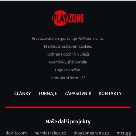
Provozovatelem portálu je PLAYzone s.r.o.
Přehled a nastavení cookies
Footer
Ochrana osobních údajů
2
Podmínky užití portálu
Loga ke stažení
Kontaktní formulář
ČLÁNKY
TURNAJE
ZÁPASOVNÍK
KONTAKTY
Footer
Naše další projekty
dev1s.com
herniatrakce.cz
playzonearena.cz
mcr.gg