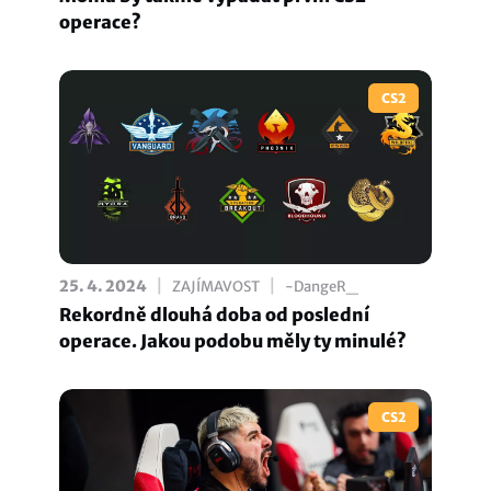
operace?
CS2
|
|
25. 4. 2024
ZAJÍMAVOST
-DangeR_
Rekordně dlouhá doba od poslední
operace. Jakou podobu měly ty minulé?
CS2