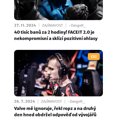
|
|
27. 11. 2024
ZAJÍMAVOST
-DangeR_
40 tisíc banů za 2 hodiny! FACEIT 2.0 je
nekompromisní a sklízí pozitivní ohlasy
CS2
|
|
26. 7. 2024
ZAJÍMAVOST
-DangeR_
Valve mě ignoruje, řekl ropz a na druhý
den hned obdržel odpověď od vývojářů