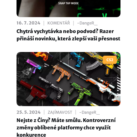
|
|
16. 7. 2024
KOMENTÁŘ
-DangeR_
Chytrá vychytávka nebo podvod? Razer
přináší novinku, která zlepší vaši přesnost
CS2
|
|
25. 5. 2024
ZAJÍMAVOST
-DangeR_
Nejste z Číny? Máte smůlu. Kontroverzní
změny oblíbené platformy chce využít
konkurence