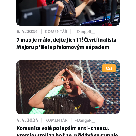
|
|
5. 4. 2024
KOMENTÁŘ
-DangeR_
7 map je málo, dejte jich 11! Čtvrtfinalista
Majoru přišel s přelomovým nápadem
CS2
|
|
4. 4. 2024
KOMENTÁŘ
-DangeR_
Komunita volá po lepším anti-cheatu.
Premier stojí za ho*no, přidává se s1mple