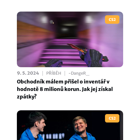
CS2
|
|
9. 5. 2024
PŘÍBĚH
-DangeR_
Obchodník málem přišel o inventář v
hodnotě 8 milionů korun. Jak jej získal
zpátky?
CS2