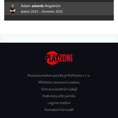
Adam
adamb
Angström
duben 2022 – červenec 2022
Provozovatelem portálu je PLAYzone s.r.o.
Přehled a nastavení cookies
Footer
Ochrana osobních údajů
2
Podmínky užití portálu
Loga ke stažení
Kontaktní formulář