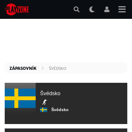
Přejít
k
hlavnímu
obsahu
ZÁPASOVNÍK
ŠVÉDSKO
Švédsko
Švédsko