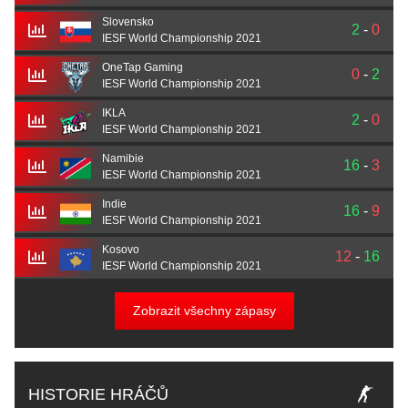
Slovensko
2
-
0
IESF World Championship 2021
OneTap Gaming
0
-
2
IESF World Championship 2021
IKLA
2
-
0
IESF World Championship 2021
Namibie
16
-
3
IESF World Championship 2021
Indie
16
-
9
IESF World Championship 2021
Kosovo
12
-
16
IESF World Championship 2021
Zobrazit všechny zápasy
HISTORIE HRÁČŮ