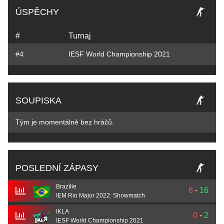
ÚSPĚCHY
#
Turnaj
#4
IESF World Championship 2021
SOUPISKA
Tým je momentálně bez hráčů.
POSLEDNÍ ZÁPASY
Brazílie
8
-
16
IEM Rio Major 2022: Showmatch
IKLA
0
-
2
IESF World Championship 2021