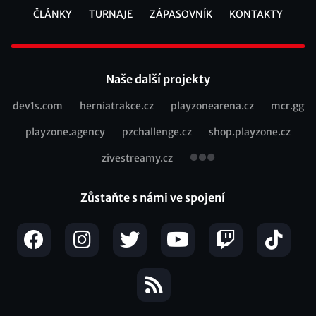
ČLÁNKY
TURNAJE
ZÁPASOVNÍK
KONTAKTY
Footer
Naše další projekty
dev1s.com
herniatrakce.cz
playzonearena.cz
mcr.gg
Recommended
playzone.agency
pzchallenge.cz
shop.playzone.cz
links
zivestreamy.cz
Zůstaňte s námi ve spojení