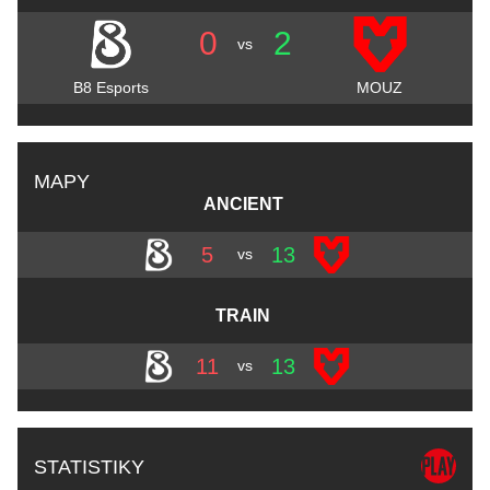
0
2
vs
B8 Esports
MOUZ
MAPY
ANCIENT
5
13
vs
TRAIN
11
13
vs
STATISTIKY