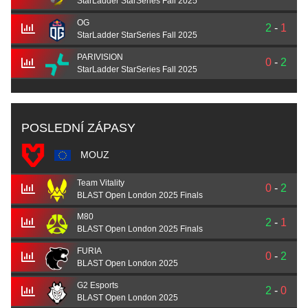
StarLadder StarSeries Fall 2025
OG
2
-
1
StarLadder StarSeries Fall 2025
PARIVISION
0
-
2
StarLadder StarSeries Fall 2025
POSLEDNÍ ZÁPASY
MOUZ
Team Vitality
0
-
2
BLAST Open London 2025 Finals
M80
2
-
1
BLAST Open London 2025 Finals
FURIA
0
-
2
BLAST Open London 2025
G2 Esports
2
-
0
BLAST Open London 2025