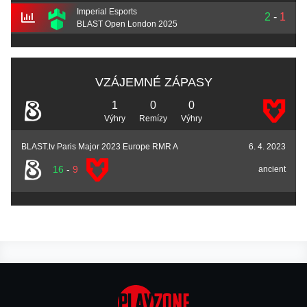
Imperial Esports
2
-
1
BLAST Open London 2025
VZÁJEMNÉ ZÁPASY
1
0
0
Výhry
Remízy
Výhry
BLAST.tv Paris Major 2023 Europe RMR A
6. 4. 2023
16
-
9
ancient