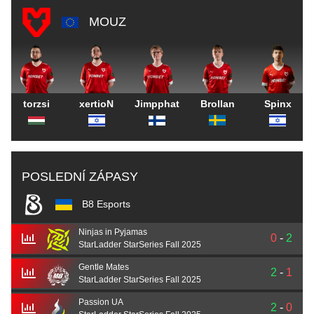
MOUZ
torzsi
xertioN
Jimpphat
Brollan
Spinx
POSLEDNÍ ZÁPASY
B8 Esports
Ninjas in Pyjamas
0
-
2
StarLadder StarSeries Fall 2025
Gentle Mates
2
-
1
StarLadder StarSeries Fall 2025
Passion UA
2
-
0