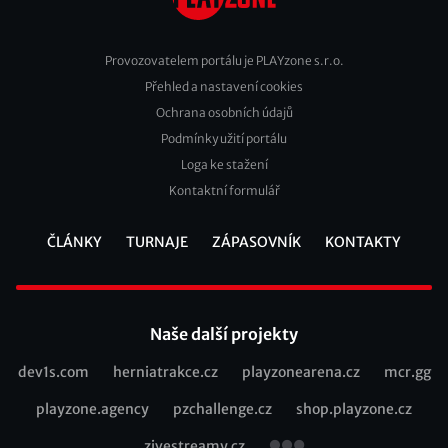
Provozovatelem portálu je PLAYzone s.r.o.
Přehled a nastavení cookies
Footer
Ochrana osobních údajů
2
Podmínky užití portálu
Loga ke stažení
Kontaktní formulář
ČLÁNKY
TURNAJE
ZÁPASOVNÍK
KONTAKTY
Footer
Naše další projekty
dev1s.com
herniatrakce.cz
playzonearena.cz
mcr.gg
Recommended
playzone.agency
pzchallenge.cz
shop.playzone.cz
links
zivestreamy.cz