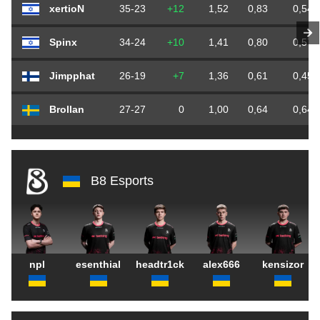
xertioN
35-23
+12
1,52
0,83
0,54
Spinx
34-24
+10
1,41
0,80
0,57
Jimpphat
26-19
+7
1,36
0,61
0,45
Brollan
27-27
0
1,00
0,64
0,64
B8 Esports
npl
esenthial
headtr1ck
alex666
kensizor