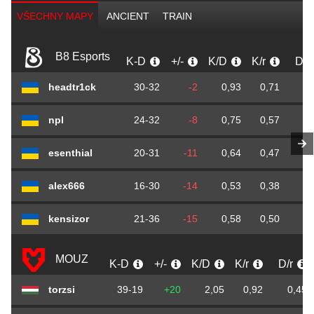
VŠECHNY MAPY
ANCIENT
TRAIN
B8 Esports
K-D
+/-
K/D
K/r
D/r
headtr1ck
30-32
-2
0,93
0,71
0,
npl
24-32
-8
0,75
0,57
0,
esenthial
20-31
-11
0,64
0,47
0,
alex666
16-30
-14
0,53
0,38
0,
kensizor
21-36
-15
0,58
0,50
0,
MOUZ
K-D
+/-
K/D
K/r
D/r
torzsi
39-19
+20
2,05
0,92
0,45