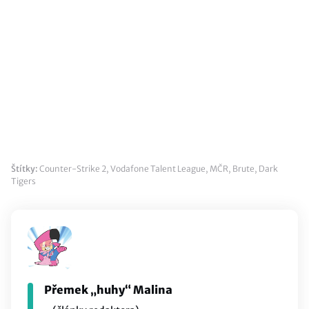
Štítky:
Counter-Strike 2
,
Vodafone Talent League
,
MČR
,
Brute
,
Dark
Tigers
Přemek „huhy“ Malina