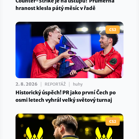
Counter-Strike je na ústupu? Průměrná
hranost klesla pátý měsíc v řadě
CS2
|
|
2. 8. 2026
REPORTÁŽ
huhy
Historický úspěch! PR jako první Čech po
osmi letech vyhrál velký světový turnaj
CS2