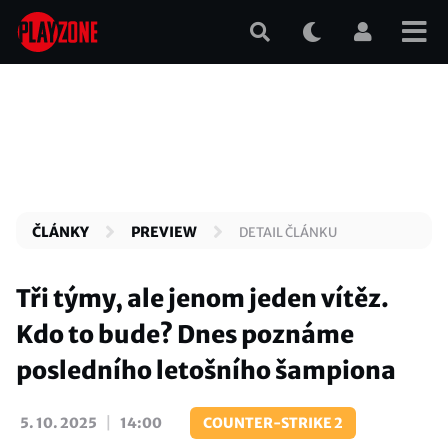
Přejít
k
hlavnímu
obsahu
ČLÁNKY
PREVIEW
DETAIL ČLÁNKU
Tři týmy, ale jenom jeden vítěz.
Kdo to bude? Dnes poznáme
posledního letošního šampiona
|
5. 10. 2025
14:00
COUNTER-STRIKE 2