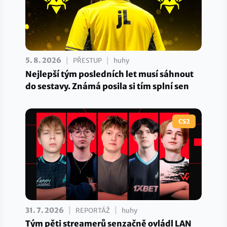
|
|
5. 8. 2026
PŘESTUP
huhy
Nejlepší tým posledních let musí sáhnout
do sestavy. Známá posila si tím splní sen
CS2
|
|
31. 7. 2026
REPORTÁŽ
huhy
Tým pěti streamerů senzačně ovládl LAN