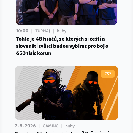
|
|
10:00
TURNAJ
huhy
Tohle je 48 hráčů, ze kterých si čeští a
slovenští tvůrci budou vybírat pro boj o
650 tisíc korun
CS2
|
|
2. 8. 2026
GAMING
huhy