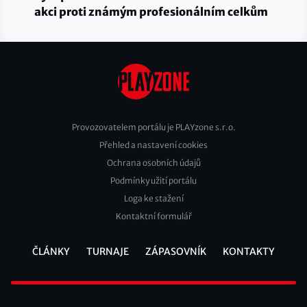
akci proti známým profesionálním celkům
Provozovatelem portálu je PLAYzone s.r.o.
Přehled a nastavení cookies
Footer
Ochrana osobních údajů
2
Podmínky užití portálu
Loga ke stažení
Kontaktní formulář
ČLÁNKY
TURNAJE
ZÁPASOVNÍK
KONTAKTY
Footer