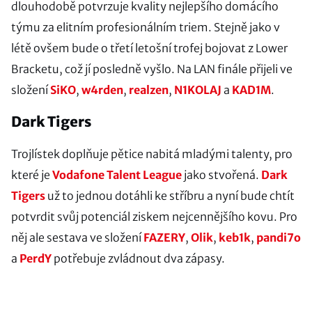
dlouhodobě potvrzuje kvality nejlepšího domácího
týmu za elitním profesionálním triem. Stejně jako v
létě ovšem bude o třetí letošní trofej bojovat z Lower
Bracketu, což jí posledně vyšlo. Na LAN finále přijeli ve
složení
SiKO
,
w4rden
,
realzen
,
N1KOLAJ
a
KAD1M
.
Dark Tigers
Trojlístek doplňuje pětice nabitá mladými talenty, pro
které je
Vodafone Talent League
jako stvořená.
Dark
Tigers
už to jednou dotáhli ke stříbru a nyní bude chtít
potvrdit svůj potenciál ziskem nejcennějšího kovu. Pro
něj ale sestava ve složení
FAZERY
,
Olik
,
keb1k
,
pandi7o
a
PerdY
potřebuje zvládnout dva zápasy.