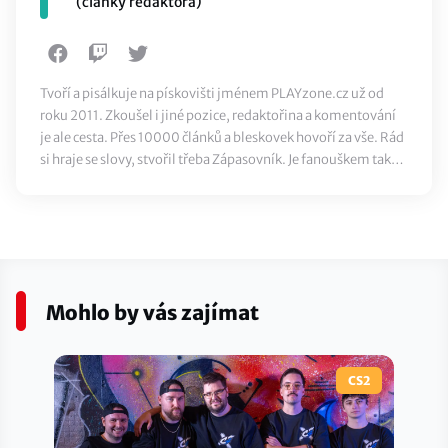
(články redaktora)
Tvoří a pisálkuje na pískovišti jménem PLAYzone.cz už od
roku 2011. Zkoušel i jiné pozice, redaktořina a komentování
je ale cesta. Přes 10000 článků a bleskovek hovoří za vše. Rád
si hraje se slovy, stvořil třeba Zápasovník. Je fanouškem také
klasického sportu, ze všeho nejvíc ale miluje jídlo.
Mohlo by vás zajímat
CS2