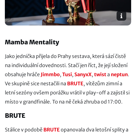
Mamba Mentality
Jako jednička přijela do Prahy sestava, která sází čistě
na individuální dovednosti. Stačí jen říct, že její složení
obsahuje hráče
Jimmbo
,
Tusi
,
SanyxX
,
twist
a
neptun
.
Ve skupině sice nestačili na
BRUTE
, vítězům zimní a
letní sezóny ovšem porážku vrátil v play-off a zajistil si
místo v grandfinále. To na ně čeká zhruba od 17:00.
BRUTE
Stálice v podobě
BRUTE
opanovala dva letošní splity a