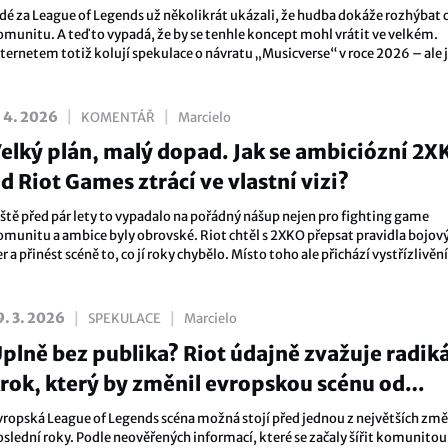
muzikou
idé za League of Legends už několikrát ukázali, že hudba dokáže rozhýbat 
omunitu. A teď to vypadá, že by se tenhle koncept mohl vrátit ve velkém.
nternetem totiž kolují spekulace o návratu „Musicverse“ v roce 2026 – ale 
oc tomu věřit?
|
|
. 4. 2026
KOMENTÁŘ
Marcielo
elký plán, malý dopad. Jak se ambiciózní 2X
d Riot Games ztrácí ve vlastní vizi?
eště před pár lety to vypadalo na pořádný nášup nejen pro fighting game
omunitu a ambice byly obrovské. Riot chtěl s 2XKO přepsat pravidla bojov
r a přinést scéně to, co jí roky chybělo. Místo toho ale přichází vystřízlivění
enaplňuje očekávání a komunita se od ní začíná odvracet.
|
|
9. 3. 2026
SPEKULACE
Marcielo
plně bez publika? Riot údajně zvažuje radiká
rok, který by změnil evropskou scénu od
ákladů
vropská League of Legends scéna možná stojí před jednou z největších změ
oslední roky. Podle neověřených informací, které se začaly šířit komunitou