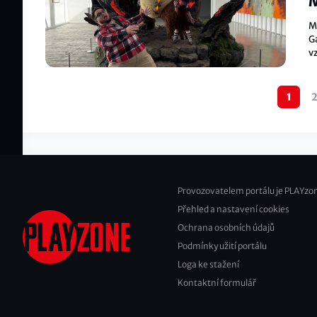
M
M
G
v
zr
Pagination
1
Provozovatelem portálu je PLAYzon
Přehled a nastavení cookies
Footer
Ochrana osobních údajů
2
Podmínky užití portálu
Loga ke stažení
Kontaktní formulář