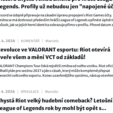
egends. Profily už nebudou jen "napojené ú
iscord se údajně připravuje na zásadní úpravu propojení s Riot Games účty.
měna se má dotknout především hráčů League of Legends a přinést úplně 
ůsob, jak se jejich herní identita zobrazuje přímo v profilu. Přesné datum
otvrzené není, ale mluví se o červnu 2026.
|
|
. 4. 2026
KOMENTÁŘ
Marcielo
evoluce ve VALORANT esportu: Riot otevírá
veře všem a mění VCT od základů!
ALORANT Champions Tour čeká největší změna od svého vzniku. Riot ofici
dhalil plán pro sezónu 2027 a jde o zásah, který může kompletně přepsat
ierarchii světového esportu. Konec uzavřenějšího systému, nástup otevře
valifikací a mnohem větší šance pro nové týmy – tohle není jen update, toh
ový začátek.
|
|
. 4. 2026
SPEKULACE
Marcielo
hystá Riot velký hudební comeback? Letošní
eague of Legends rok by mohl být opět s