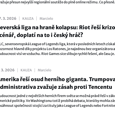
važuje přesun nejvyšší regionální soutěže do plně online režimu. Co přesně
aznělo, proč by k tomu mohlo dojít a co by to znamenalo pro fanoušky i tý
|
|
7. 3. 2026
KAUZA
Marcielo
everská liga na hraně kolapsu: Riot řeší kriz
cénář, doplatí na to i český hráč?
LC, severoevropská League of Legends liga, která v posledních letech získa
ozornost hlavně díky projektu Los Ratones, je najednou bez organizátora a 
doucnost visí ve vzduchu. Riot Games sice slibuje rychlé řešení, ale času je
nimum – jarní split se blíží a týmy, hráči i fanoušci tápou, co vlastně přijde
|
|
. 3. 2026
KAUZA
Marcielo
merika řeší osud herního giganta. Trumpov
dministrativa zvažuje zásah proti Tencentu
udoucnost jedné z největších herních firem světa se možná právě řeší v záku
merické politiky. Ve Washingtonu totiž probíhá debata, která by mohla z
asáhnout společnosti stojící za tituly jako League of Legends nebo Fortnite
dministrativa Donalda Trumpa zkoumá, zda čínský gigant Tencent může 