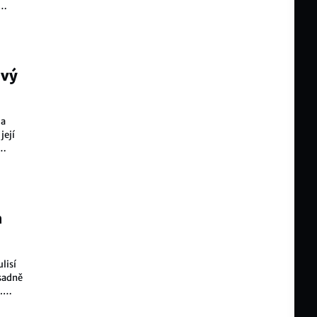
my?
ový
la
její
 dál.
a
lisí
ásadně
.
nadále