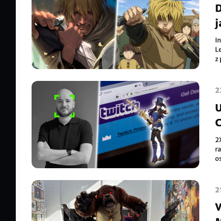
D
j
I
L
z
ne
2
U
C
2
ra
os
kt
e
2
V