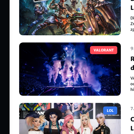
L
D
Z
zp
p
9
VALORANT
R
d
V
o
h
k
n
7
LOL
C
L