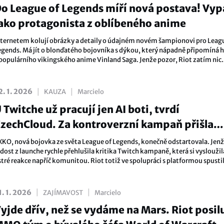
o League of Legends míří nová postava! Vy
ako protagonista z oblíbeného anime
nternetem kolují obrázky a detaily o údajném novém šampionovi pro Leag
egends. Má jít o blonďatého bojovníka s dýkou, který nápadně připomíná 
 populárního vikingského anime Vinland Saga. Jenže pozor, Riot zatím nic
potvrdil a vše stojí hlavně na leaku informací.
|
|
2. 1. 2026
KAUZA
Marcielo
 Twitche už pracují jen AI boti, tvrdí
zechCloud. Za kontroverzní kampaň přišla
omluva
XKO, nová bojovka ze světa League of Legends, konečně odstartovala. Jen
dost z launche rychle přehlušila kritika Twitch kampaně, která si vysloužil
tré reakce napříč komunitou. Riot totiž ve spolupráci s platformou spustil
erá na první pohled vypadá jako bonus pro streamery, ale v praxi spíš jako
legantní způsob, jak dostat zdarma reklamu.
|
|
1. 1. 2026
ZAJÍMAVOST
Marcielo
yjde dřív, než se vydáme na Mars. Riot posil