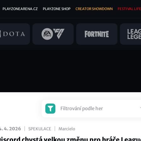
PLAYZONEARENA.CZ
PLAYZONE SHOP
CREATOR SHOWDOWN
FESTIVAL LIFE
Filtrování podle her
|
|
4. 4. 2026
SPEKULACE
Marcielo
iscord chystá velkou změnu pro hráče Leagu