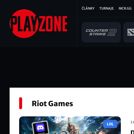
Přejít
Hlavní
ČLÁNKY
TURNAJE
MCR.GG
k
hlavnímu
navigace
obsahu
Riot Games
1
LOL
D