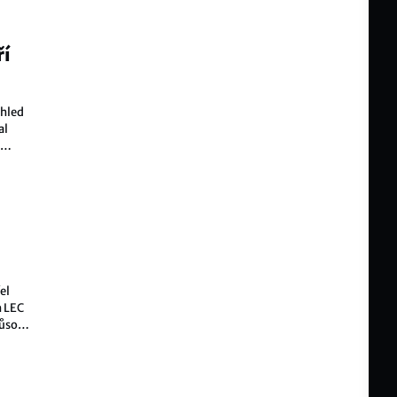
nucen
ří
ohled
al
el
h LEC
ůsobil