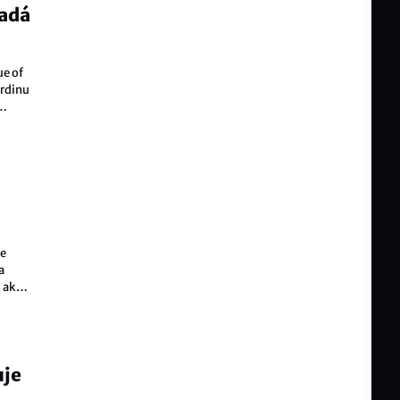
padá
ue of
hrdinu
že
a
 akci,
uje