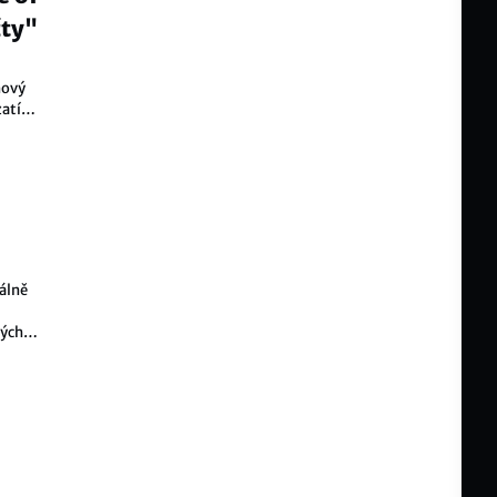
čty"
nový
 zatím
álně
ných
le je