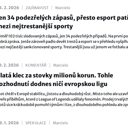
ržet své obrovské podíly v západních herních studiích – nebo zda bude do
st z nich prodat.
|
|
5. 2. 2026
ZAJÍMAVOST
Marcielo
en 34 podezřelých zápasů, přesto esport pat
ezi nejtrestanější sporty
éměř 102 tisíc sledovaných zápasů, jen 34 podezřelých případů. Na první p
obrá zpráva. Jenže zároveň padlo devět trestů a esport se v přehledu vyšplh
ezi nejčastěji sankcionované sporty. Trestanější jsou už jenom ve fotbalu a
enisu.
|
|
0. 2. 2026
KOMENTÁŘ
Marcielo
latá klec za stovky milionů korun. Tohle
ozhodnutí dodnes ničí evropskou ligu
ot chtěl v Evropě stabilitu, jistotu a dlouhodobý růst. Místo toho ale uzavř
veře příběhům, které z League of Legends udělaly fenomén. Prodej trvalýc
lotů sice krátkodobě pomohl týmům i lize, z dlouhodobého pohledu ale zp
roblém, ze kterého se dnes hledá cesta ven.
|
|
9. 1. 2026
SPEKULACE
Marcielo