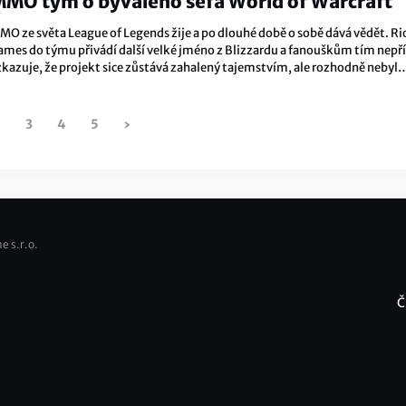
MO tým o bývalého šéfa World of Warcraft
MO ze světa League of Legends žije a po dlouhé době o sobě dává vědět. Ri
ames do týmu přivádí další velké jméno z Blizzardu a fanouškům tím nep
zkazuje, že projekt sice zůstává zahalený tajemstvím, ale rozhodně nebyl
ušen. Jen si na něj ještě chvíli počkáme. Možná docela dlouho.
2
3
4
5
›
Následující
stránka
e s.r.o.
Č
F