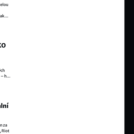
celou
jak
KO
ých
 – hra
lní
n za
, Riot