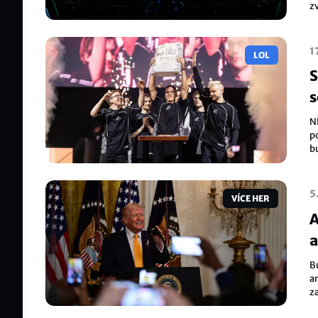
z
z
1
LOL
S
s
N
p
bu
mi
5
VÍCE HER
A
a
B
a
z
A