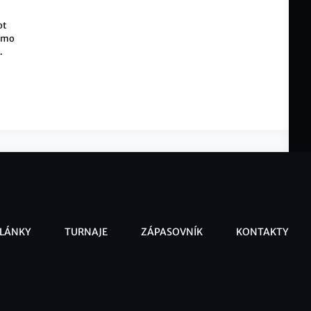
ot
římo
LÁNKY
TURNAJE
ZÁPASOVNÍK
KONTAKTY
ooter