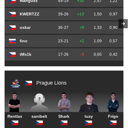
manguss
49-19
+30
2,57
1,22
KWERTZZ
39-26
+13
1,50
0,97
oskar
36-27
+9
1,33
0,90
fino
23-21
+2
1,09
0,57
tMs1k
17-26
-9
0,65
0,42
Prague Lions
Rentlax
sanibelt
Shark
tuzy
Frigo