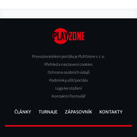
Provozovatelem portálu je PLAYzone s.r.o.
Přehled a nastavení cookies
Footer
Ochrana osobních údajů
2
Podmínky užití portálu
Loga ke stažení
Kontaktní formulář
ČLÁNKY
TURNAJE
ZÁPASOVNÍK
KONTAKTY
Footer