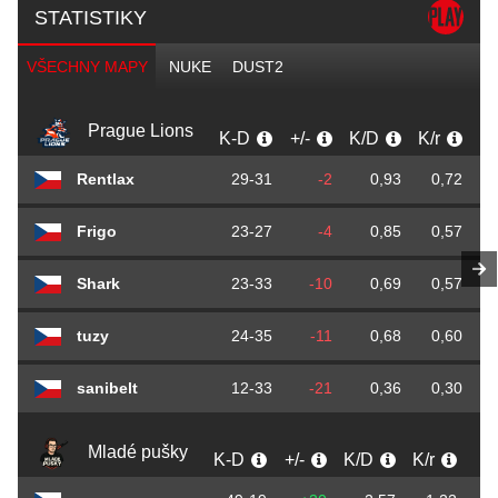
STATISTIKY
VŠECHNY MAPY
NUKE
DUST2
Prague Lions
K-D
+/-
K/D
K/r
D
Rentlax
29-31
-2
0,93
0,72
Frigo
23-27
-4
0,85
0,57
Shark
23-33
-10
0,69
0,57
tuzy
24-35
-11
0,68
0,60
sanibelt
12-33
-21
0,36
0,30
Mladé pušky
K-D
+/-
K/D
K/r
D