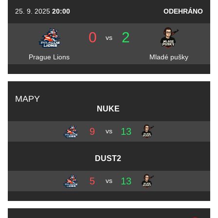
25. 9. 2025
20:00
ODEHRÁNO
0
2
vs
Prague Lions
Mladé pušky
MAPY
NUKE
9
13
vs
DUST2
5
13
vs