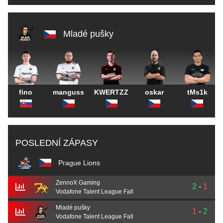
Mladé pušky
fino
manguss
KWERTZZ
oskar
tMs1k
POSLEDNÍ ZÁPASY
Prague Lions
ZennoX Gaming
2
-
1
Vodafone Talent League Fall
Mladé pušky
1
-
2
Vodafone Talent League Fall