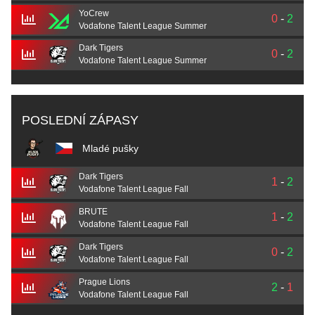
YoCrew
0
-
2
Vodafone Talent League Summer
Dark Tigers
0
-
2
Vodafone Talent League Summer
POSLEDNÍ ZÁPASY
Mladé pušky
Dark Tigers
1
-
2
Vodafone Talent League Fall
BRUTE
1
-
2
Vodafone Talent League Fall
Dark Tigers
0
-
2
Vodafone Talent League Fall
Prague Lions
2
-
1
Vodafone Talent League Fall