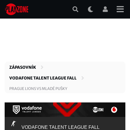
Přejít
k
hlavnímu
obsahu
ZÁPASOVNÍK
VODAFONE TALENT LEAGUE FALL
PRAGUE LIONS VS MLADÉ PUŠKY
VODAFONE TALENT LEAGUE FALL