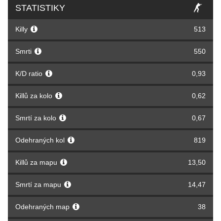
STATISTIKY
Killy
513
Smrti
550
K/D ratio
0,93
Killů za kolo
0,62
Smrtí za kolo
0,67
Odehraných kol
819
Killů za mapu
13,50
Smrtí za mapu
14,47
Odehraných map
38