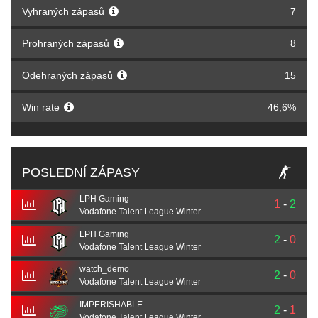
Vyhraných zápasů
7
Prohraných zápasů
8
Odehraných zápasů
15
Win rate
46,6%
POSLEDNÍ ZÁPASY
LPH Gaming
1
-
2
Vodafone Talent League Winter
LPH Gaming
2
-
0
Vodafone Talent League Winter
watch_demo
2
-
0
Vodafone Talent League Winter
IMPERISHABLE
2
-
1
Vodafone Talent League Winter