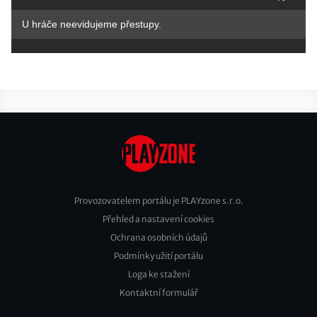
U hráče neevidujeme přestupy.
Provozovatelem portálu je PLAYzone s.r.o.
Přehled a nastavení cookies
Footer
Ochrana osobních údajů
2
Podmínky užití portálu
Loga ke stažení
Kontaktní formulář