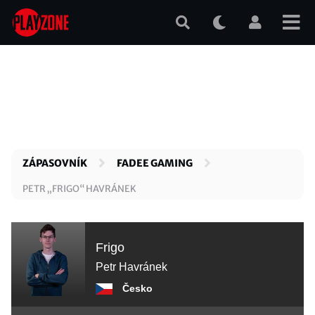
Přejít
k
hlavnímu
obsahu
ZÁPASOVNÍK
FADEE GAMING
PETR „FRIGO“ HAVRÁNEK
Frigo
Petr Havránek
Česko