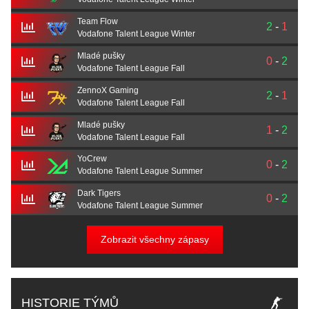
Team Flow
2
-
1
Vodafone Talent League Winter
Mladé pušky
0
-
2
Vodafone Talent League Fall
ZennoX Gaming
2
-
1
Vodafone Talent League Fall
Mladé pušky
1
-
2
Vodafone Talent League Fall
YoCrew
0
-
2
Vodafone Talent League Summer
Dark Tigers
0
-
2
Vodafone Talent League Summer
Zobrazit všechny zápasy
HISTORIE TÝMŮ