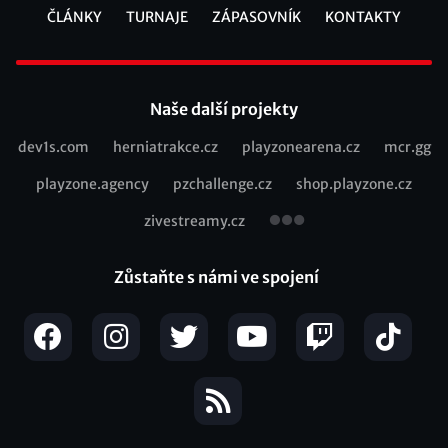
ČLÁNKY
TURNAJE
ZÁPASOVNÍK
KONTAKTY
Footer
Naše další projekty
dev1s.com
herniatrakce.cz
playzonearena.cz
mcr.gg
Recommended
playzone.agency
pzchallenge.cz
shop.playzone.cz
links
zivestreamy.cz
Zůstaňte s námi ve spojení