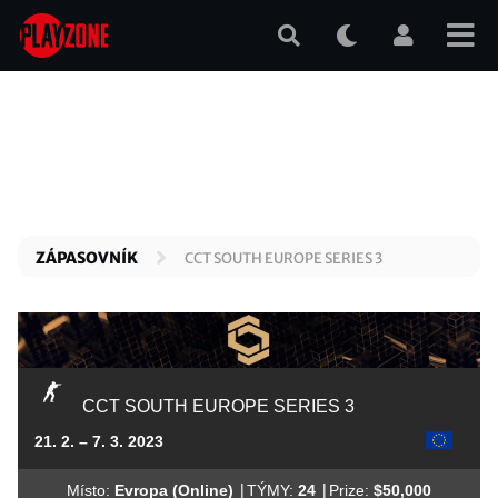
Přejít
k
hlavnímu
obsahu
ZÁPASOVNÍK
CCT SOUTH EUROPE SERIES 3
CCT SOUTH EUROPE SERIES 3
21. 2. – 7. 3. 2023
|
|
Místo:
Evropa (Online)
TÝMY:
24
Prize:
$50,000