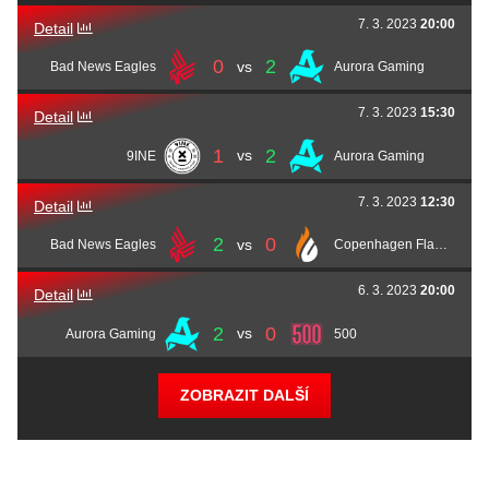
7. 3. 2023
20:00
Dawid
SaMey
Stańczak
Joel
joel
Holmlund
Detail
0
2
vs
Bad News Eagles
Aurora Gaming
Dawid
lunAtic
Cieślak
7. 3. 2023
15:30
Detail
1
2
vs
9INE
Aurora Gaming
7. 3. 2023
12:30
Detail
2
0
vs
Bad News Eagles
Copenhagen Flames
6. 3. 2023
20:00
Detail
2
0
vs
Aurora Gaming
500
ZOBRAZIT DALŠÍ